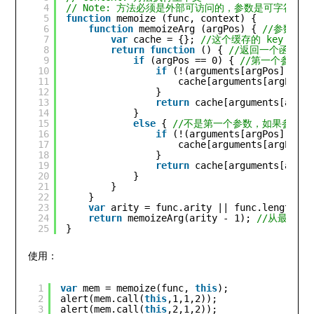
4
// Note: 方法必须是外部可访问的，参数是可字符序列
5
function
memoize (func, context) { 
6
function
memoizeArg (argPos) { 
//参数表
7
var
cache = {}; 
//这个缓存的 key 是参
8
return
function
() { 
//返回一个函数闭
9
if
(argPos == 0) { 
//第一个参数，
10
if
(!(arguments[argPos] 
in
c
11
cache[arguments[argPos]]
12
} 
13
return
cache[arguments[argPo
14
} 
15
else
{ 
//不是第一个参数，如果参数在缓存
16
if
(!(arguments[argPos] 
in
c
17
cache[arguments[argPos]]
18
} 
19
return
cache[arguments[argPo
20
} 
21
} 
22
} 
23
var
arity = func.arity || func.length; 
/
24
return
memoizeArg(arity - 1); 
//从最后一
25
}
使用：
1
var
mem = memoize(func, 
this
);   
2
alert(mem.call(
this
,1,1,2));   
3
alert(mem.call(
this
,2,1,2));   