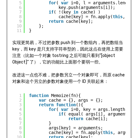
5
for
( 
var
i=0, l = arguments.length; 
6
key.push(arguments[i]); 
7
if
( !(key 
in
cache) ) 
8
cache[key] = fn.apply(
this
, argu
9
return
cache[key]; 
10
}; 
11
}
实现更简易，不过把参数 push 到一个数组内，再把数组当
key，而 key 是只支持字符串型的，因此这点在使用上需要
注意（比如一个对象 tostring 之后可能只看到”[object
Object]” 了），它的功能比上面那个要弱一些。
改进这一点也不难，把参数另立一个对象即可，而原 cache
对象和这个另立的参数对象使用一个 ID 关联起来：
1
function
Memoize(fn){ 
2
var
cache = {}, args = {}; 
3
return
function
(){ 
4
for
( 
var
i=0, key = args.length; i <
5
if
( equal( args[i], arguments ) 
6
return
cache[i]; 
7
} 
8
args[key] = arguments; 
9
cache[key] = fn.apply(
this
, argument
10
return
cache[key]; 