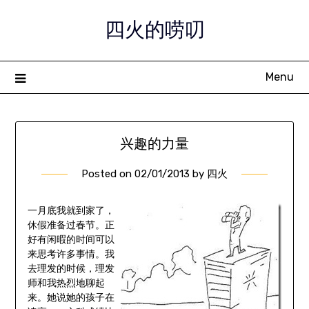
Skip
四火的唠叨
to
content
Menu
兴趣的力量
Posted on
02/01/2013
by
四火
一月底我就到家了，
休假准备过春节。正
好有闲暇的时间可以
来思考许多事情。我
去理发的时候，理发
师和我热烈地聊起
来。她说她的孩子在