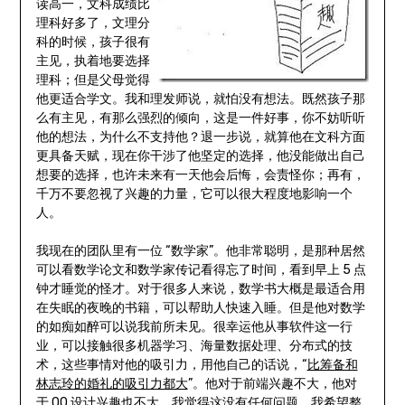
读高一，文科成绩比
理科好多了，文理分
科的时候，孩子很有
主见，执着地要选择
理科；但是父母觉得
他更适合学文。我和理发师说，就怕没有想法。既然孩子那
么有主见，有那么强烈的倾向，这是一件好事，你不妨听听
他的想法，为什么不支持他？退一步说，就算他在文科方面
更具备天赋，现在你干涉了他坚定的选择，他没能做出自己
想要的选择，也许未来有一天他会后悔，会责怪你；再有，
千万不要忽视了兴趣的力量，它可以很大程度地影响一个
人。
我现在的团队里有一位 “数学家”。他非常聪明，是那种居然
可以看数学论文和数学家传记看得忘了时间，看到早上 5 点
钟才睡觉的怪才。对于很多人来说，数学书大概是最适合用
在失眠的夜晚的书籍，可以帮助人快速入睡。但是他对数学
的如痴如醉可以说我前所未见。很幸运他从事软件这一行
业，可以接触很多机器学习、海量数据处理、分布式的技
术，这些事情对他的吸引力，用他自己的话说，“
比筹备和
林志玲的婚礼的吸引力都大
”。他对于前端兴趣不大，他对
于 OO 设计兴趣也不大，我觉得这没有任何问题。我希望整