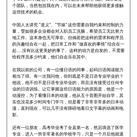
个团队，当然包括我在内，可以在未来帮助他获得更多接触
这些技术的机会。
中国人太讲究 “道义”、“节操” 这些需要自我约束和控制的力
量，譬如很多企业都会对入职员工洗脑，希望员工无比努力
地工作。这本身也无可厚非。但倘若把这样的需求和程序员
的兴趣结合在一起，把日常工作和 “做喜欢的事情” 结合在一
起……没有比这更美妙的事了。这样的动力是自发的，不需要
给程序员多少约束，他们自会乐在其中。
在我以前的公司，有一位懂日语的同事，起码日语阅读能力
相当了得。有一次我问他，你到底是不是日语专业毕业的？
他说，他不但不是日语专业毕业的，而且没有接受过任何专
业的日语训练。让它掌握这些日语能力的原因是，他是一个
动漫控，为了看懂日本的动漫，他从五十音图开始自学，其
实也没花多少时间专门学习，但是看了非常非常多的日本动
漫，直到现在，可以几乎没有障碍地看日文字幕的动画和电
影。
还有一位朋友，高考毕业考了全县第一名，然后填选了医学
专业，进入一所非常著名的学校学习，只是一个月后他就退