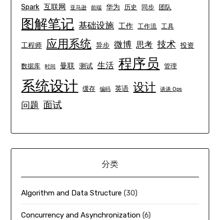
互联网
Spark
华为
历史
同步
团队
亚马逊
前端
图解笔记
基础设施
工作
工作流
工具
应用系统
技术
微博
思考
工程师
异步
投资
程序员
生活
曼联
测试
数据库
管理
时间
系统设计
设计
英语
缓存
编码
谈谈 Ops
面试
问题
分类
Algorithm and Data Structure
(30)
Concurrency and Asynchronization
(6)