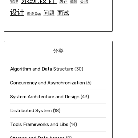
英语
管理
缓存
编码
设计
面试
问题
谈谈 Ops
分类
Algorithm and Data Structure
(30)
Concurrency and Asynchronization
(6)
System Architecture and Design
(43)
Distributed System
(18)
Tools Frameworks and Libs
(14)