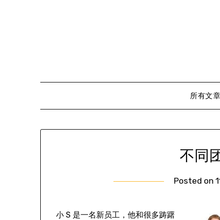
Skip
to
content
所有文
不同
Posted on
小 S 是一名新员工，他和很多踌躇