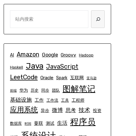
SEARCH
Amazon
Google
Groovy
AI
Hadoop
Java
JavaScript
Haskell
LeetCode
Oracle
互联网
Spark
亚马逊
图解笔记
华为
历史
同步
团队
前端
基础设施
工作
工程师
工作流
工具
应用系统
技术
微博
思考
异步
投资
程序员
生活
曼联
测试
数据库
时间
系统设计