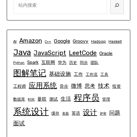
Amazon
Google
Groovy
AI
Hadoop
Haskell
C++
Java
JavaScript
LeetCode
Oracle
互联网
Spark
华为
历史
同步
团队
Python
图解笔记
基础设施
工作
工作流
工具
应用系统
技术
微博
思考
工程师
异步
投资
程序员
生活
曼联
测试
数据库
管理
时间
系统设计
设计
问题
英语
缓存
美股
评审
面试