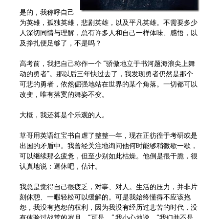
是的，我称呼自己
为英雄，孤独英雄，悲剧英雄，以及平凡英雄。不需要多少
人深切同情与理解，总有许多人和自己一样体味、感悟，以
及挣扎便足够了，不是吗？
高考前，我把自己称作一个 “骄傲地立于书河题海浪尖上舞
动的勇者”。那以后三年快过去了，我发现勇者仍然是那个
可悲的勇者，依然倔强地站在世界的某个角落。一切都可以
改变，唯有落寞的舞姿不变。
大概，我还算是个乐观的人。
草哥用英语红宝书自虐了整整一年，现在正彷徨于考研或是
出国的矛盾中。我曾经关注地询问他何时能够稍微歇一歇，
可以继续那么疲惫，但至少别如此枯燥。他倒是很干脆，很
认真地说：退休吧，估计。
我总是觉得自己很疲乏，对事、对人。生活的压力，并非片
刻休憩、一暇轻松可以缓解的。可是我始终懂得不应该抱
怨，我没有抱怨的权利，因为我没有经历过悲苦的时代，没
有体验过战荒的岁月。“可是，” 我小心地说，“我们并不是