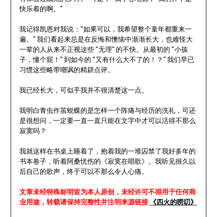
快乐着的啊。”
我记得凯恩对我说：“如果可以，我希望整个童年都重来一
遍。” 我们看起来总是在反悔和懊恼中渐渐长大，也难怪大
一辈的人从来不正视这些 “无理” 的不快。从最初的 “小孩
子，懂个屁！” 到如今的 “又有什么大不了的！？” 我们早已
习惯这些略带嘲讽的精辟点评。
我已经长大，可似乎我并不很清楚这一点。
我明白青虫作茧蜕蝶的是怎样一个阵痛与经历的洗礼，可还
是很想问，一定要一直一直只能在文字中才可以活得不那么
寂寞吗？
我就这样在书桌上睡着了，抱着我的一堆囚禁了我好多年的
书本卷子，听着阿桑忧伤的《寂寞在唱歌》。我听见很久以
后自己的歌声，终于可以不那么令人心痛。
文章未经特殊标明皆为本人原创，未经许可不得用于任何商
业用途，转载请保持完整性并注明来源链接
《四火的唠叨》