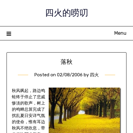
Skip
四火的唠叨
to
content
Menu
落秋
Posted on
02/08/2006
by
四火
秋风飒起，路边鸣
蛙终于停止了悲戚
惨淡的歌声，树上
的鸣蝉总算完成了
扰乱夏日安详气氛
的使命，惟有耳边
秋风不绝吹息，带