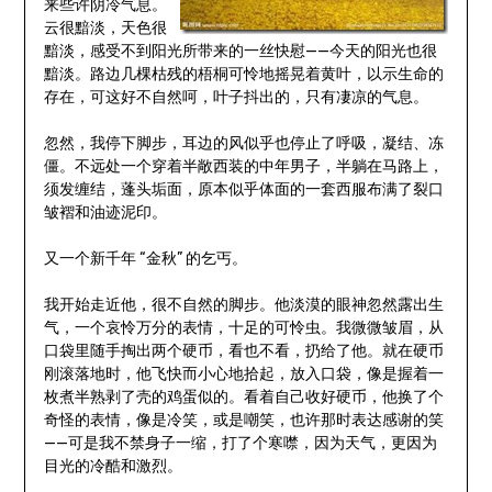
来些许阴冷气息。
云很黯淡，天色很
黯淡，感受不到阳光所带来的一丝快慰——今天的阳光也很
黯淡。路边几棵枯残的梧桐可怜地摇晃着黄叶，以示生命的
存在，可这好不自然呵，叶子抖出的，只有凄凉的气息。
忽然，我停下脚步，耳边的风似乎也停止了呼吸，凝结、冻
僵。不远处一个穿着半敞西装的中年男子，半躺在马路上，
须发缠结，蓬头垢面，原本似乎体面的一套西服布满了裂口
皱褶和油迹泥印。
又一个新千年 “金秋” 的乞丐。
我开始走近他，很不自然的脚步。他淡漠的眼神忽然露出生
气，一个哀怜万分的表情，十足的可怜虫。我微微皱眉，从
口袋里随手掏出两个硬币，看也不看，扔给了他。就在硬币
刚滚落地时，他飞快而小心地拾起，放入口袋，像是握着一
枚煮半熟剥了壳的鸡蛋似的。看着自己收好硬币，他换了个
奇怪的表情，像是冷笑，或是嘲笑，也许那时表达感谢的笑
——可是我不禁身子一缩，打了个寒噤，因为天气，更因为
目光的冷酷和激烈。