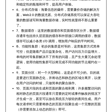
和稳定性的瓶颈和环节，提高用户体验。
6、分布式存储：海量信息的爆炸，需要廉价存储的解决方
案，Web2.0 的数据尤甚。分布式存储系统可以保证大吞吐
量的数据读写和海量数据存储，实时性就显得不那么重要
了。
7、数据缓存：这里的数据缓存和页面缓存区分开，数据缓
存通常包括持久层层面的缓存和外部接口调用的缓存，数据
缓存可以减小各类 I/O 调用，增加用户响应的平均时间。
8、功能性集群：初步的集群是对等的，这类集群方式简单
可控；但是随着产品日益复杂化，用户访问压力日益增大，
单纯的对等集群解决不了所有的问题，且产生大量冗余处理
逻辑，使用功能性集群可以将完成不同功能的节点规约在一
起。
9、页面分区：对一个大型网站，这是必不可少的。目的就
是要进行页面静态化，并将动态和静态的区域分离开，以便
在用户访问的时候，只做简单的聚合操作。
10、页面片段的生成和页面的聚合相剥离：许多频繁访问的
相对静态的页面片段通常只需要的定时或事件触发的情况下
才生成一次，甚至可以放在系统压力较轻的夜间生成。用户
每次请求时只需要将静态的页面片段聚合成一个完整的页面
（亦需要添加上动态的部分）即可。