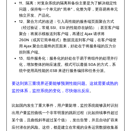
11、隔离：对复杂系统的隔离和备份主要是为了解决稳定性
问题，保持每一个单元的“ 简单”，化整为零，更容易将单元
独立开发、产品化。
12、聚合方式的改进：引入高性能的服务端页面聚合方式
（经过验证，常规 SSI、ESI 的性能存在缺陷）；甚至客户端
聚合：将展示模板送到客户端，再通过 Ajax 请求将
JSON（或其它简单格式）数据流送到客户端，在客户端使
用 Ajax 聚合出最终的页面来，好处在于将服务端的压力分
担到客户端。
13、组件服务化：服务化的好处在于易于将组件的处理并行
化，增加整体的响应速度。模式可以遵循 SOA 的方式，系
统中使用高性能的 ESB 来进行服务编排和任务分派。
要达到第三重境界还要能够预测性能问题。这就需要成熟的
监控体系，监控系统的变化，尽快做出反应
。
比如国内发生了重大事件，用户量陡增，监控系统能够及时识别
出用户量监控曲线一个非常明显的跳跃过程（比如持续事件超过
某个值，且曲线斜率超过某个值），发出告警，并且自动扩容来
应付潜在的风险。这些，都是建立在常规的业务运营数据收集基