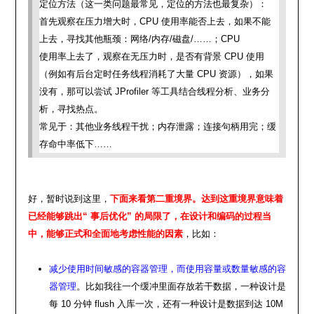
定位方法（这一类问题最常见，定位的方法也最复杂）：
首先观察在压力增大时，CPU 使用率能否上去，如果不能
上去，寻找其他瓶颈：网络/内存/磁盘/……；CPU
使用率上去了，观察在无压力时，是否有背景 CPU 使用
（例如有后台定时任务线程消耗了大量 CPU 资源），如果
没有，那可以尝试 JProfiler 等工具结合线程分析、业务分
析，寻找热点。
常见于：其他业务线程干扰；内存泄露；连接句柄用完；缓
存命中率低下……
好，暂时说到这里，
下面来看第二重境界。达到这重境界意味着
已经能够跳出“ 事后优化” 的局限了，在设计和编码的过程当
中，能够正式和全面地考虑性能的因素
，比如：
减少使用时间敏感的容器管理，而使用容量或数量敏感的容
器管理
。比如我往一个缓冲里面存放若干数据，一种设计是
每 10 分钟 flush 入库一次，还有一种设计是数据到达 10M