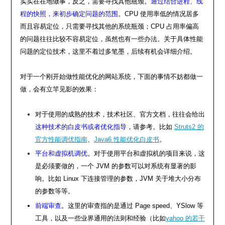
实实在在地做事，反之，需要寻找其他瓶颈。
通过结合进程、线
程的快照，来初步确定问题的范围
。CPU 使用率低的情况居多
而且容易定位，只需要寻找其他的系统瓶颈；CPU 占用率偏高
的问题往往比较不容易定位，虽然也有一些办法。关于具体性能
问题的定位技术，这里不着过多笔墨，后续有机会详细介绍。
对于一个刚开始做性能优化的网站系统，下面的事情不妨都做一
做，会有立竿见影的效果：
对于使用的成熟的技术，技术社区、官方文档，往往会给出
这种技术的白皮书或者优化指导
，请参考。比如
Struts2 的
官方性能调优指南
、
Java6 性能优化白皮书
。
平台和虚拟机调优
。对于使用平台和虚拟机的项目来说，这
是必须要做的，一个 JVM 的参数可以对系统有显著的影
响。比如 Linux 下连接管理的参数，JVM 关于堆大小分布
的参数等等。
前端审查
。这里的审查指的是通过 Page speed、YSlow 等
工具，以及一些业界通用的法则和经验（比如
yahoo 的若干