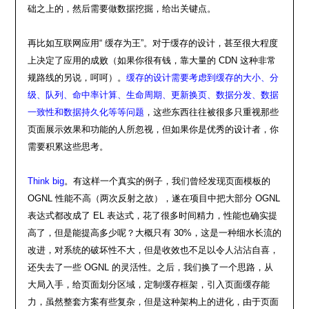
础之上的，然后需要做数据挖掘，给出关键点。
再比如互联网应用“ 缓存为王”。对于缓存的设计，甚至很大程度
上决定了应用的成败（如果你很有钱，靠大量的 CDN 这种非常
规路线的另说，呵呵）。
缓存的设计需要考虑到缓存的大小、分
级、队列、命中率计算、生命周期、更新换页、数据分发、数据
一致性和数据持久化等等问题
，这些东西往往被很多只重视那些
页面展示效果和功能的人所忽视，但如果你是优秀的设计者，你
需要积累这些思考。
Think big
。有这样一个真实的例子，我们曾经发现页面模板的
OGNL 性能不高（两次反射之故），遂在项目中把大部分 OGNL
表达式都改成了 EL 表达式，花了很多时间精力，性能也确实提
高了，但是能提高多少呢？大概只有 30%，这是一种细水长流的
改进，对系统的破坏性不大，但是收效也不足以令人沾沾自喜，
还失去了一些 OGNL 的灵活性。之后，我们换了一个思路，从
大局入手，给页面划分区域，定制缓存框架，引入页面缓存能
力，虽然整套方案有些复杂，但是这种架构上的进化，由于页面