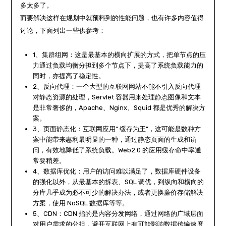
多太多了。
而要解决这样在规划中就预料到的性能问题，也有许多内容值得
讨论，下面列出一些供参考：
1、集群组网：这是最基本的横向扩展的方式，把单节点的压
力通过负载均衡分担到多个节点下，提高了系统负载能力的
同时，亦提高了稳定性。
2、反向代理：一个大型的互联网网站不能不引入反向代理
对静态资源的处理，Servlet 容器用来处理静态图像和文本
是非常奢侈的，Apache、Nginx、Squid 都是优秀的解决方
案。
3、页面静态化：互联网应用“ 缓存为王”，这可能是数种方
案中能带来惠利最明显的一种，通过静态页面的生成和访
问，有效地降低了系统负载。Web2.0 的应用缓存命中率通
常要稍差。
4、数据库优化：用户的访问难以满足了，数据库硬件设备
的强化以外，从最基本的拆表、SQL 调优，到纵向和横向的
分库几乎成为必不可少的解决办法，或者更换廉价存储解决
方案，使用 NoSQL 数据库等等。
5、CDN：CDN 指的是内容分发网络，通过网络的广域层面
对用户需求的分担，避开互联网上有可能影响数据传输速度