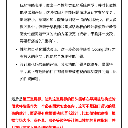
统的性能表现，做出一个性能类似的系统原型，并对其做性
能测试和评估，这时候因为性能问题而涉及到方案的变更，
影响较小。据我所知，能够做到这一点的项目极少。在大多
数团队中，依赖于架构师和掌握话语权的设计者依靠经验来
避免性能问题带来的大的方案变更（或者，干脆摔一次跤，
再进行痛苦的“ 重构”）。
性能的自动化测试验证。这一步必须伴随着 Coding 进行才
有较大的意义，以便尽早发现性能问题。
设计和代码层面的评审。
其实功能问题考虑得多、暴露得
早，真正有危险的往往都是那些
被忽视的非功能性问题
，比
如性能问题。
最后是
第三重境界。达到这重境界的团队能够在早期规划构想阶
段就将性能作为一个必备因素包含在内，这可不是随口说说的经
验的估计，而是要有数据驱动的理论设计，比如做性能建模，根
据市场大小、业务量、服务等级等等计算出性能的具体指标，并
且在此要求下做合理的架构设计
。