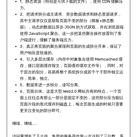
1、静态资源（特别是可供下载的文件），使用 CDN 缓解压
力。
2、把请求拆分成主请求、异步数据请求和静态资源请求，
其中主请求仅仅是获取页面不变的部分（模板+静态数
据），动态的数据以异步 JSON 的方式获取，并在浏览器端
使用 JavaScript 聚合。这一步把某些聚合操作放置到了客
户端进行，缓解了服务端压力。
3、真正将页面的聚合展现和页面的生成拆分开来，保证了
用户响应是快速的。
4、引入多层次缓存（内存中对象集合使用 Memcached 缓
存，接口层面缓存报文，页面缓存缓存文件等），同时，对
于层次的划分，容易将整个系统拆分成若干个子部件独立运
作，简单、独立。
5、数据库进一步拆分，读写分离。
6、页面分块。这是大型 Web2.0 网站共有的特点，一个页
面上往往总有那么一部分是固定不变的，这些部分应当能以
页面片段的形式缓存到磁盘上，每次页面生成的时候只需要
更关注变化的部分即可。
继续、继续……
访问量增长了几十倍，集群的服务器也第一次达到了三位数，系