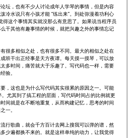
些论坛，也有不少人讨论成年人学琴的事情，但是内容
泼冷水说只有小孩才能 “练出来”。到处弥漫着功利心
觉得这个事情其实就没那么有意思了。如果说当程序员
那么干其他有趣事情的时候，就把兴趣之外的事情忘记
者有很多相似之处，也有很多不同。最大的相似之处在
速成班干出正经事是天方夜谭。每天摸一摸琴，可以放
花太多时间，痛苦就大于乐趣了。写代码也一样，需要
的经验。
重要，这也是为什么写代码其实很累的原因之一。可能
去大半。尤其到了搞工程的层面，写代码时间占的比例就更
的时间就是在不断地重复，从而构建记忆，思考的时间
因之一。
首流行歌曲，就会千方百计去网上搜我可以弹的谱，然
唱多少遍都换不来的。就是这样单纯的动力，让我觉得