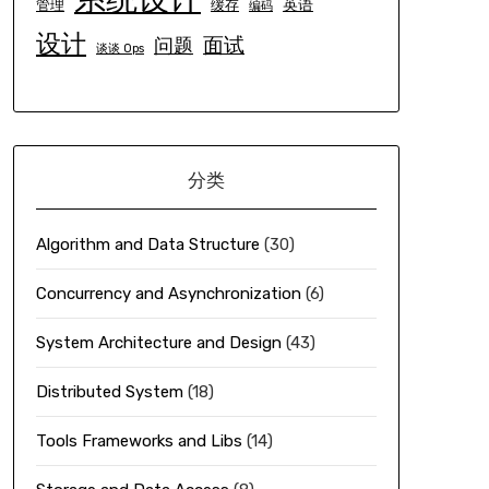
英语
管理
缓存
编码
设计
面试
问题
谈谈 Ops
分类
Algorithm and Data Structure
(30)
Concurrency and Asynchronization
(6)
System Architecture and Design
(43)
Distributed System
(18)
Tools Frameworks and Libs
(14)