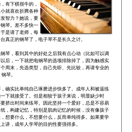
的，有下棋很牛的，
从小就喜欢折腾各种
开发智力？她说，要
资钢琴。差不多快一
。于是请了老师，每
一台真正的钢琴了，电子琴不是长久之计。
电钢琴，看到其中的好处之后我有点心动（比如可以调
行以后，一下就把电钢琴的选项排除掉了，因为触感实
两个周末，先选类型，自己先听、先比较，再请专业的
 钢琴。
师，确实比单纯自己琢磨进步快多了。成年人和被逼练
的一下就接受了。但是相较于孩子来说，明显缺少时
还要挤出时间来练琴。因此坚持一个爱好，总是不容易
白纸，构建记忆，特别是肌肉记忆的时候，没有像孩子
很，想要什么，不想要什么，反而单纯得多。如果要学
点上讲，成年人学琴的目的性要强得多。