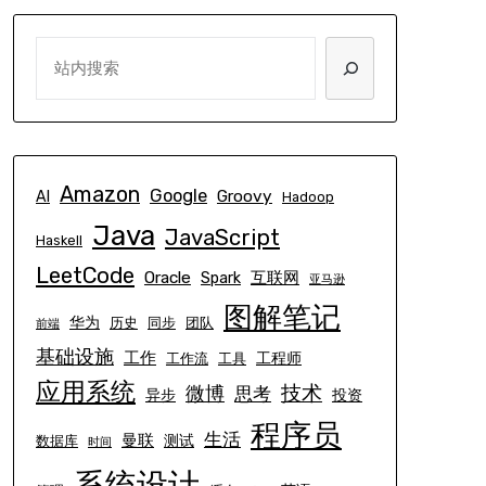
SEARCH
Amazon
Google
Groovy
AI
Hadoop
Java
JavaScript
Haskell
LeetCode
Oracle
互联网
Spark
亚马逊
图解笔记
华为
历史
同步
团队
前端
基础设施
工作
工程师
工作流
工具
应用系统
技术
微博
思考
异步
投资
程序员
生活
曼联
测试
数据库
时间
系统设计