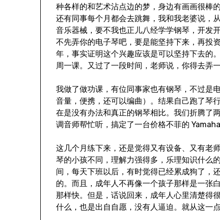
种各样的和艺术沾点边的梦，身边有画画很棒
还有同事每个月都会去跳舞，我和我老婆说，
音乐器械，要不我也正儿八经学学钢琴，开发
不先弄你的电子琴吧，要是能坚持下来，再投
年，事实证明这个兴趣应该是可以坚持下去的
周一课。又过了一段时间，老师说，你得去弄
我做了做功课，有位同事家也有钢琴，不过是
音量，便携，还可以编曲）。结果自己跑了琴
在是没有办法和真正的钢琴相比。我们折腾了
调音师帮忙听，搞定了一台价格不菲的 Yamaha
这几个月练下来，还是觉得又有设备、又有老
琴的小孩不同，理解力强得多，乐理知识什么
间，每天下班以后，有时觉得已经累成狗了，
的。而且，成年人不再像一个孩子那样是一张
那样快。但是，话说回来，成年人心里清楚得
什么，也是出自自愿，没有人逼迫。就从这一