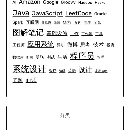
Amazon
Google
Groovy
AI
Hadoop
Haskell
Java
JavaScript
LeetCode
Oracle
互联网
Spark
华为
历史
同步
团队
亚马逊
前端
图解笔记
基础设施
工作
工作流
工具
应用系统
技术
微博
思考
工程师
异步
投资
程序员
生活
曼联
测试
数据库
管理
时间
系统设计
设计
英语
缓存
编码
谈谈 Ops
面试
问题
分类