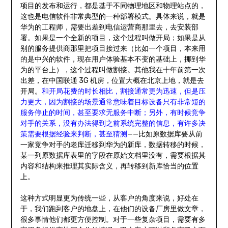
项目的发布和运行，都是基于不同物理地区和物理站点的，
这也是电信软件非常典型的一种部署模式。具体来说，就是
华为的工程师，需要出差到电信运营商那里去，去安装部
署。如果是一个全新的项目，这个过程叫做开局；如果是从
别的服务提供商那里把项目接过来（比如一个项目，本来用
的是中兴的软件，现在用户体验基本不变的基础上，挪到华
为的平台上），这个过程叫做割接。其他我在十年前第一次
出差，在中国联通 3G 机房，位置大概在北京上地，就是去
开局。
和开局花费的时长相比，割接通常更为迅速，但是压
力更大，因为割接的场景通常意味着目标设备只有非常短的
服务停止的时间，甚至要求无服务中断；另外，有时候竞争
对手的关系，没有办法得到之前系统完整的信息，有许多决
策需要根据经验来判断，甚至猜测
——比如原数据库要从前
一家竞争对手的老库迁移到华为的新库，数据转移的时候，
某一列原数据库表里的字段在原始文档里没有，需要根据其
内容和结构来推理其实际含义，再转移到新库恰当的位置
上。
这种方式明显更为传统一些，从客户的角度来说，好处在
于，我们跑到客户的地盘上，在他们的设备厂房里做文章，
很多事情他们都更方便控制。对于一些复杂项目，需要有多