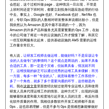
会想起，这个过程叫做 page，这种情况一旦出现，不管是
上班时间还是下班时间，都要立刻投身问题应急处理的行动
中去。事实上，Google 也好、Facebook 也好，Netflix 也
好，专职 Ops 团队的人数相对研发整体来说都比较小，但是
我依然认为 Amazon 是其中最不容易的一个，因为
Amazon 的许多产品和服务尤其需要繁重的 Ops 工作，在如
今的公司做了将近一年的云设施的工作才慢慢了解，和其它
一些互联网服务比起来，提供基础设施的 AWS 需要的运维
工作量非常巨大。
有人说，
让研发工程师去做运维，能做好吗？不是应该让专
业的人去做专门的事情吗？这个观点是两说的，如果不具备
合适的工具，那一定是个灾难，但如果具备，情况就不同
了。运维技能的缺乏可以通过优秀的运维工具来缓解；而另
一方面，每多一种 “专业的人”，就意味着整个工作系统中，
多了一个角色，就多了多个需要沟通的环节，这些都是内
耗。
我在
这篇文章
里面曾经比较过使用专业运维人员和使用
研发人员来代理运维工作的情形。这种方式下，出现的问题
能够最快速度和最大程度地引起开发人员的注意，有反向强
化软件质量的作用。我相信多数软件开发工程师都不喜欢
Ops，这也容易理解，但是不参与 Ops 是很难想象能够做好