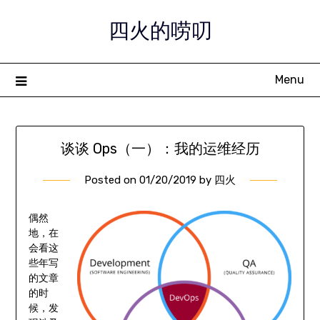
Skip
四火的唠叨
to
content
Menu
谈谈 Ops（一）：我的运维经历
Posted on
01/20/2019
by
四火
偶然
地，在
会看这
些年写
的文章
的时
候，发