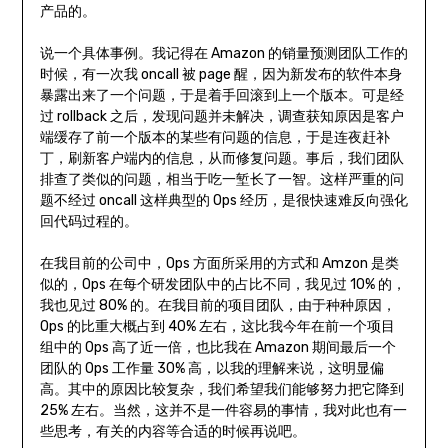
产品的。
说一个具体事例。我记得在 Amazon 的销量预测团队工作的
时候，有一次我 oncall 被 page 醒，因为新发布的软件本身
暴露出来了一个问题，于是着手回滚到上一个版本。可是经
过 rollback 之后，发现问题并未解决，调查获知原因是客户
端缓存了前一个版本的某些有问题的信息，于是连夜赶补
丁，刷新客户端内的信息，从而修复问题。事后，我们团队
排查了类似的问题，相当于吃一堑长了一智。这样严重的问
题不经过 oncall 这样典型的 Ops 经历，是很快速难反向强化
回代码过程的。
在我目前的公司中，Ops 方面所采用的方式和 Amzon 是类
似的，Ops 在每个研发团队中的占比不同，我见过 10% 的，
我也见过 80% 的。在我目前的项目团队，由于种种原因，
Ops 的比重大概占到 40% 左右，这比我今年在前一个项目
组中的 Ops 高了近一倍，也比我在 Amazon 期间最后一个
团队的 Ops 工作量 30% 高，以我的理解来说，这明显偏
高。其中的原因比较复杂，我们希望我们能够努力把它降到
25% 左右。当然，这并不是一件容易的事情，我对此也有一
些思考，有关的内容等合适的时候再说吧。