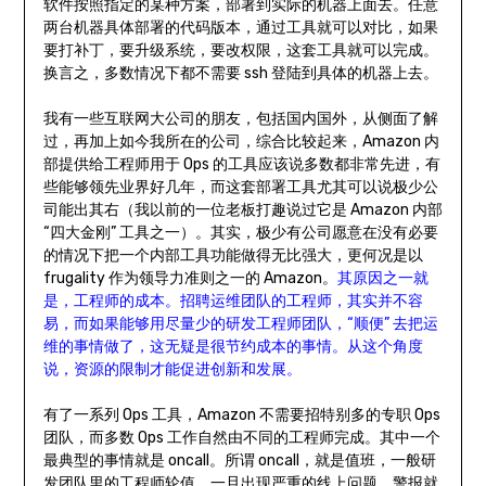
软件按照指定的某种方案，部署到实际的机器上面去。任意
两台机器具体部署的代码版本，通过工具就可以对比，如果
要打补丁，要升级系统，要改权限，这套工具就可以完成。
换言之，多数情况下都不需要 ssh 登陆到具体的机器上去。
我有一些互联网大公司的朋友，包括国内国外，从侧面了解
过，再加上如今我所在的公司，综合比较起来，Amazon 内
部提供给工程师用于 Ops 的工具应该说多数都非常先进，有
些能够领先业界好几年，而这套部署工具尤其可以说极少公
司能出其右（我以前的一位老板打趣说过它是 Amazon 内部
“四大金刚” 工具之一）。其实，极少有公司愿意在没有必要
的情况下把一个内部工具功能做得无比强大，更何况是以
frugality 作为领导力准则之一的 Amazon。
其原因之一就
是，工程师的成本。招聘运维团队的工程师，其实并不容
易，而如果能够用尽量少的研发工程师团队，“顺便” 去把运
维的事情做了，这无疑是很节约成本的事情。从这个角度
说，资源的限制才能促进创新和发展。
有了一系列 Ops 工具，Amazon 不需要招特别多的专职 Ops
团队，而多数 Ops 工作自然由不同的工程师完成。其中一个
最典型的事情就是 oncall。所谓 oncall，就是值班，一般研
发团队里的工程师轮值，一旦出现严重的线上问题，警报就