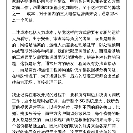
家服务提供商协同合作的情况，甲方客户可以和各家乙方面
对面工作，沟通和组织都会更加顺畅。至于这种方式的弊端
之一——成本，对于国内的三大电信运营商来说，通常都不
是一个问题。
上述成本包括人力成本，毕竟这样的方式需要有专职的运维
人员看守。出于安全、审查等等角度的考量，设备是隔离
的，网络是隔离的，运维人员需要在现场驻守，以处理预期
内或预期外的各种问题。我们把那里叫做前方。而研发基地
的工程师团队需要和运维团队沟通协作，解决各种各样的问
题。这就是后方。通常后方的研发工程师没有办法直接动
手，而是需要和运维工程师沟通以便采集数据和分析问题，
在特殊情况下，为了增进效率，后方的研发工程师会出差前
往前方现场，直接处理问题。
我还记得在那次开局的过程中，要和所有周边系统协同调试
工作，这个过程叫做联调。由于整个 3G 系统庞大，我所负
责的视频运营平台，以省为单位，要和不同的服务接口，比
如计费服务等等，而甲方客户期望分散风险，每个省份的服
务又都是独立的，而且实现厂商都是根据招标结果而来，每
个省份都是独立的。因此和我们联调的服务来自各家厂商，
这样的协同合作变得无比困难。这里面多数都非软件的问