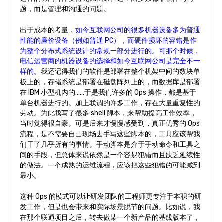
题，而是管理和沟通的问题。
出于成本的考量，
如今互联网公司的很多机器设备多为普通
性能的廉价设备（例如普通 PC），而硬件损坏的容错是作
为整个分布式系统设计
的
常规一部分进行的。可那个时候，
电信运营商的机器设备的选择和如今互联网公司是完全不一
样的
。我还记得我们的软件是部署在整个机架中间的数块单
板上的，存储系统是部署在磁盘阵列上的，而数据库是部署
在 IBM 小型机内的……于是我们许多的 Ops 操作，都是基于
单台机器进行的。加上联调的许多工作，存在大量重复性的
劳动。为此我写了很多 shell 脚本，来帮助提高工作效率，
当时觉得很自豪。可是后来才慢慢感受到，真正优秀的 Ops
流程，是不需要自己现场去手写这些脚本的，工具应该帮我
们干了几乎所有的事情。手动脚本是介于手动命令和工具之
间的手段，但总体来说依然是一个容易犯错而且缺乏延续性
的做法。一个成熟的运维流程，应该把这些犯错的可能减到
最小。
这种 Ops 的模式可以让研发团队的工程师更专注于本职的研
发工作，但是也会带来和实际场景脱节的问题。比如说，我
在那个联通项目之后，转去做某一个新产品的基线版本了，