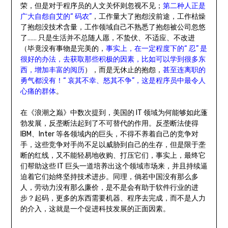
荣，但是对于程序员的人文关怀则忽视不见；
第二种人正是
广大自怨自艾的“ 码农”
，工作量大了抱怨没前途，工作枯燥
了抱怨没技术含量，工作领域自己不熟悉了抱怨被公司忽悠
了…… 只是生活并不总随人愿，不蛰伏、不适应、不改进
（毕竟没有事物是完美的，
事实上，在一定程度下的“ 忍” 是
很好的办法，去获取那些积极的因素，比如可以学到很多东
西，增加丰富的阅历
），而是无休止的抱怨，
甚至连离职的
勇气都没有！“ 哀其不幸、怒其不争”，这是程序员中最令人
心痛的群体
。
在《浪潮之巅》中数次提到，美国的 IT 领域为何能够如此蓬
勃发展，反垄断法起到了不可替代的作用。反垄断法使得
IBM、Inter 等各领域内的巨头，不得不养着自己的竞争对
手，这些竞争对手尚不足以威胁到自己的生存，但是限于垄
断的红线，又不能轻易地收购、打压它们，事实上，最终它
们帮助这些 IT 巨头一道培养出这个领域市场来，并且持续逼
迫着它们始终坚持技术进步。同理，倘若中国没有那么多
人，劳动力没有那么廉价，是不是会有助于软件行业的进
步？起码，更多的东西需要机器、程序去完成，而不是人力
的介入，这就是一个促进科技发展的正面因素。