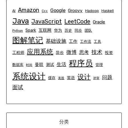
Amazon
Google
Groovy
AI
Hadoop
Haskell
C++
Java
JavaScript
LeetCode
Oracle
互联网
Spark
华为
历史
同步
团队
Python
图解笔记
基础设施
工作
工作流
工具
应用系统
技术
微博
思考
工程师
异步
投资
程序员
生活
曼联
测试
数据库
管理
时间
系统设计
设计
问题
英语
缓存
美股
评审
面试
分类