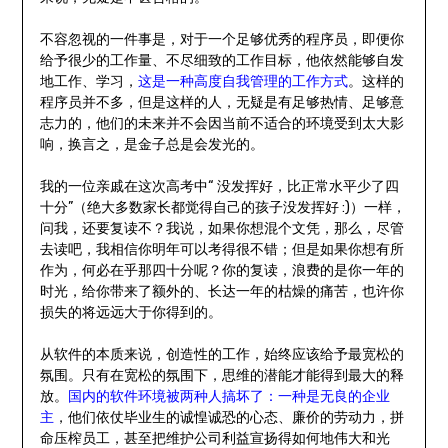
不容忽视的一件事是，对于一个足够优秀的程序员，即便你
给予很少的工作量、不尽细致的工作目标，他依然能够自发
地工作、学习，
这是一种高度自我管理的工作方式
。这样的
程序员并不多，但是这样的人，无疑是有足够热情、足够意
志力的，他们的未来并不会因当前不适合的环境受到太大影
响，换言之，是金子总是会发光的。
我的一位亲戚在这次高考中“ 没发挥好，比正常水平少了四
十分”（绝大多数家长都觉得自己的孩子没发挥好 :)）一样，
问我，还要复读不？我说，如果你想混个文凭，那么，尽管
去读吧，我相信你明年可以考得很不错；但是如果你想有所
作为，何必在乎那四十分呢？你的复读，浪费的是你一年的
时光，给你带来了额外的、长达一年的枯燥的痛苦，也许你
损失的将远远大于你得到的。
从软件的本质来说，创造性的工作，始终应该给予最宽松的
氛围。只有在宽松的氛围下，思维的潜能才能得到最大的释
放。
国内的软件环境被两种人搞坏了：一种是无良的企业
主
，他们依仗毕业生的诚惶诚恐的心态、廉价的劳动力，拼
命压榨员工，甚至把维护公司利益宣扬得如何地伟大和光