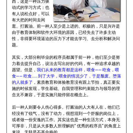
西，这是一种压力驱
动式的学习方式；也
有人说松点好，可以
有大把的时间去闲
逛、打酱油。前一种人至少是上进的、积极的，只是兴许是
由于教育体制和软件大环境的原因，已经失去了许多主动
性，非得要环境逼迫的压力下才能去学习、去分析和解决问
题。
其实，大部分刚毕业的程序员都属于前一种，他们至少是努
力着去提升自己，设法去写出好的代码，有一种追求卓越的
愿望。但是，
我们从来的教育都是这样，喂食—— 吃食，喂
食—— 吃食…… 到了大学，喂食的情况少了，于是颓废、堕落
的人就多了
，素质教育和体验教育没有跟上节拍，真正要实
施的时候发现，学生基础、自我管理和约束能力与领导的理
念太不兼容，于是实施只能停留在概念上。
后一种人则要令人伤心得多。打酱油的人大有人在，他们已
经没有了锐气，没有了动力，很想混到一个舒服的岗位上，
或者做一份安逸的工作。其实这也是一种生活方式，本身无
可厚非，只是从大多数人所理解的“ 优秀的程序员” 的角度上
来说，无疑是不甚合格的。