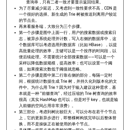
查询串，只有二者一致才要显示返回结果。
为了尽量减少延迟，又考虑到一致性要求不高，CDN 是
一个很好的选择。新生成的 Trie 树被推送到离用户较近
的节点去。
再来看服务端，大致分为三个步骤。
第一个步骤是图中上面一行，用户的搜索数据或搜索日
志，被异步系统处理并计数，写入右侧的数据库中，这
个数据库可以考虑选用列数据库（比如 HBase），以提
高批量处理的效率，主键可以是一个按序的时间段，以
便后续处理。不需要统计全部搜索数据——可以是一个
采样以降低数据规模，提高效率；也可以设置一个阈
值，如果搜索次数低于阈值就忽略。
第二个步骤是图中第二行靠右侧的部分，每隔一定时
间，根据统计数据生成 Trie 树，并持久化到版本化的文
件中。为什么用 Trie？因为对于输入建议这种需求，基
本就是一种 “前缀查询”，经过压缩的 Trie 树查询的效率
很高（其实 HashMap 也可以，但是对于 key，也就是输
入前缀的空间占用非常浪费）。
第三部分，考虑到树比较巨大，可以分布在若干个节点
上，它的更新异步进行，即整棵树构筑完毕以后整体替
换，而不是操纵正在被使用的单个节点。