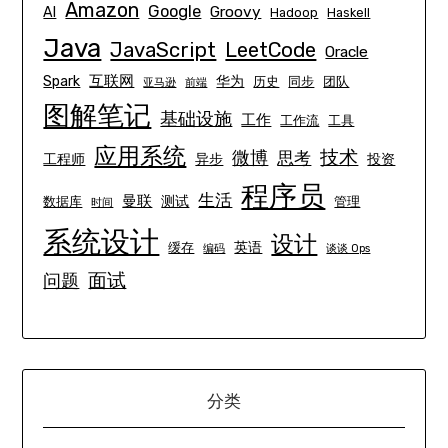
Amazon
Google
Groovy
AI
Hadoop
Haskell
Java
JavaScript
LeetCode
Oracle
互联网
Spark
华为
历史
同步
团队
亚马逊
前端
图解笔记
基础设施
工作
工作流
工具
应用系统
技术
微博
思考
工程师
异步
投资
程序员
生活
曼联
测试
数据库
管理
时间
系统设计
设计
英语
缓存
编码
谈谈 Ops
面试
问题
分类