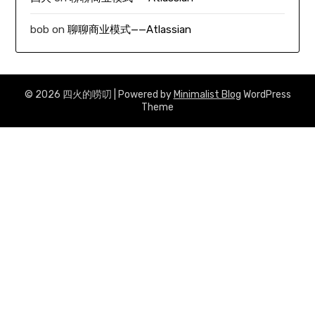
bob
on
聊聊商业模式——Atlassian
© 2026 四火的唠叨
| Powered by
Minimalist Blog
WordPress
Theme