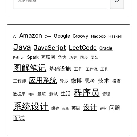
Amazon
Google
Groovy
AI
Hadoop
Haskell
C++
Java
JavaScript
LeetCode
Oracle
互联网
Spark
华为
历史
同步
团队
Python
图解笔记
基础设施
工作
工作流
工具
应用系统
技术
微博
思考
工程师
异步
投资
程序员
生活
曼联
测试
数据库
管理
时间
系统设计
设计
问题
英语
缓存
美股
评审
面试