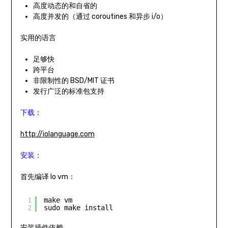
高度动态的和自省的
高度并发的（通过 coroutines 和异步 i/o）
实用的语言
足够快
跨平台
非限制性的 BSD/MIT 证书
发行广泛的标准包支持
下载
：
http://iolanguage.com
安装
：
首先编译 Io vm：
1
make vm
2
sudo make install
安装插件依赖