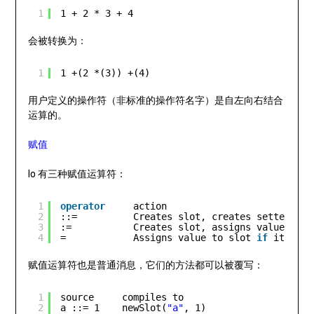
1
1 + 2 * 3 + 4
会被转换为：
1
1 +(2 *(3)) +(4)
用户定义的操作符（非标准的操作符名字）是自左向右结合
运算的。
赋值
Io 有三种赋值运算符：
1
operator
action
2
::=          Creates slot, creates setter, as
3
:=           Creates slot, assigns value
4
=            Assigns value to slot 
if
it exis
赋值运算符也是普通消息，它们的方法都可以被覆写：
1
source     compiles to
2
a ::= 1    newSlot(
"a"
, 1)