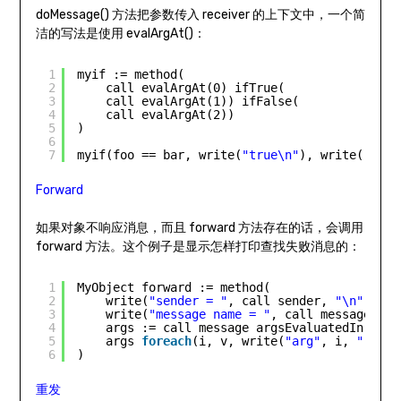
doMessage() 方法把参数传入 receiver 的上下文中，一个简
洁的写法是使用 evalArgAt()：
1
myif := method(
2
call evalArgAt(0) ifTrue(
3
call evalArgAt(1)) ifFalse( 
4
call evalArgAt(2))
5
) 
6
7
myif(foo == bar, write(
"true\n"
), write(
"fals
Forward
如果对象不响应消息，而且 forward 方法存在的话，会调用
forward 方法。这个例子是显示怎样打印查找失败消息的：
1
MyObject forward := method(
2
write(
"sender = "
, call sender, 
"\n"
)
3
write(
"message name = "
, call message nam
4
args := call message argsEvaluatedIn(call
5
args 
foreach
(i, v, write(
"arg"
, i, 
" = "
,
6
)
重发