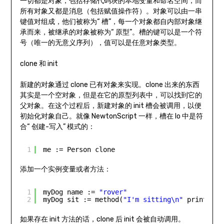
一切都是对象，包括存储代码块的本地变量和命名空间，而
所有对象又都是消息（包括赋值操作符）。对象可以由一串
键值对组成，他们被称为“ 槽”，每一个对象都自内部对象继
承而来，被继承的对象被称为“ 原型”。槽的键可以是一个符
号（唯一的无意义序列），值可以是任意对象类型。
clone 和 init
新建的对象通过 clone 已有对象来实现。clone 出来的东西
其实是一个空对象，但是在它的原型列表中，可以找到它的
父对象。在这个过程后，新建对象的 init 槽会被调用，以便
初始化对象自己。就像 NewtonScript 一样，槽在 Io 中是符
合“ 创建-写入” 模式的：
1
me := Person clone
添加一个实例变量或者方法：
1
myDog name := 
"rover"
2
myDog sit := method(
"I'm sitting\n"
print)
如果存在 init 方法的话，clone 后 init 会被自动调用。