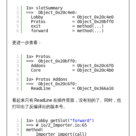
1
Io> slotSummary
2
==>  Object_0x20c4e0:
3
Lobby            = Object_0x20c4e0
4
Protos           = Object_0x20bff0
5
exit             = method(...)
6
forward          = method(...)
更进一步查看：
1
Io> Protos
2
==>  Object_0x20bff0:
3
Addons           = Object_0x20c6f0
4
Core             = Object_0x20c4b0 
5
6
Io> Protos Addons
7
==>  Object_0x20c6f0:
8
ReadLine         = Object_0x366a10
看起来只有 ReadLine 在插件里面，没有别的了。同时，也
打印出了反编译出的版本号。
1
Io> Lobby getSlot(
"forward"
)
2
==> # io/Z_Importer.io:65
3
method(
4
Importer import(call)