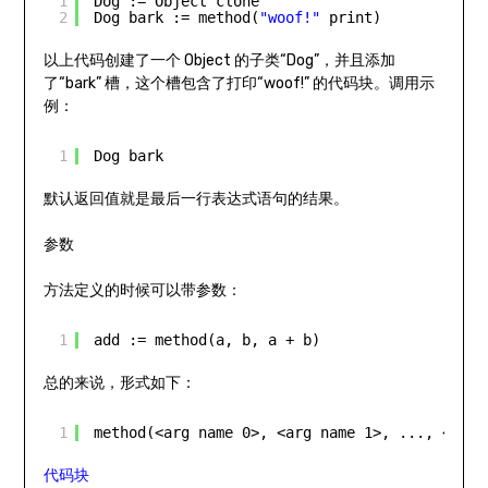
1
Dog := Object clone
2
Dog bark := method(
"woof!"
print)
以上代码创建了一个 Object 的子类“Dog”，并且添加
了“bark” 槽，这个槽包含了打印“woof!” 的代码块。调用示
例：
1
Dog bark
默认返回值就是最后一行表达式语句的结果。
参数
方法定义的时候可以带参数：
1
add := method(a, b, a + b)
总的来说，形式如下：
1
method(<arg name 0>, <arg name 1>, ..., <
do
m
代码块