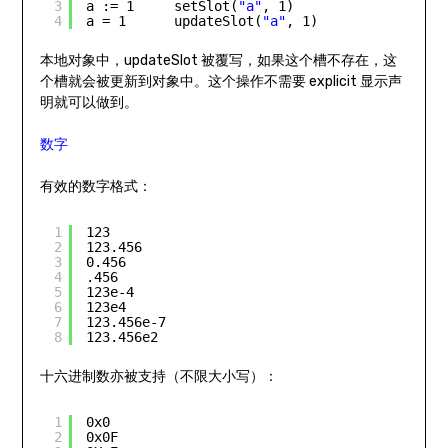
3
a := 1     setSlot(
"a"
, 1)
4
a = 1      updateSlot(
"a"
, 1)
本地对象中，updateSlot 被覆写，如果这个槽不存在，这
个槽就会被更新到对象中。这个操作不需要 explicit 显示声
明就可以做到。
数字
有效的数字格式：
1
123
2
123.456
3
0.456
4
.456
5
123e-4
6
123e4
7
123.456e-7
8
123.456e2
十六进制数亦被支持（不限大小写）：
1
0x0
2
0x0F