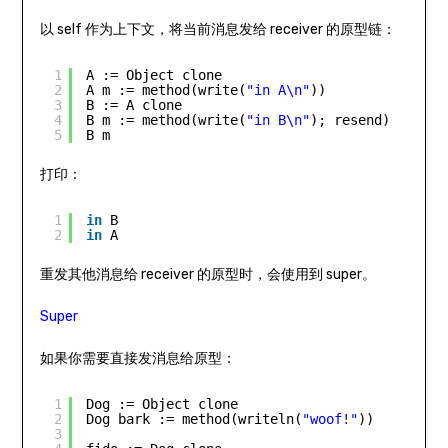
以 self 作为上下文，将当前消息发给 receiver 的原型链：
1
A := Object clone
2
A m := method(write(
"in A\n"
))
3
B := A clone
4
B m := method(write(
"in B\n"
); resend)
5
B m
打印：
1
in
B
2
in
A
重发其他消息给 receiver 的原型时，会使用到 super。
Super
如果你需要直接发消息给原型：
1
Dog := Object clone
2
Dog bark := method(writeln(
"woof!"
)) 
3