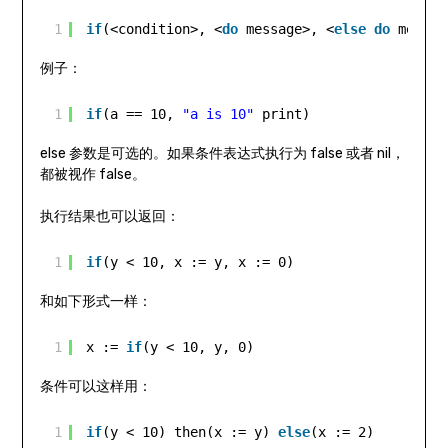
1
if
(<condition>, <
do
message>, <
else
do
messag
例子：
1
if
(a == 10, 
"a is 10"
print)
else 参数是可选的。如果条件表达式执行为 false 或者 nil，
都被视作 false。
执行结果也可以返回：
1
if
(y < 10, x := y, x := 0)
和如下形式一样：
1
x := 
if
(y < 10, y, 0)
条件可以这样用：
1
if
(y < 10) then(x := y) 
else
(x := 2)