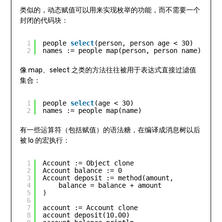
类似的，动态赋值可以用来实现枚举的功能，而不需要一个
封闭的代码块：
1
people 
select
(person, person age < 30)
2
names := people map(person, person name)
像 map、select 之类的方法往往被用于表达式直接过滤值
集合：
1
people 
select
(age < 30)
2
names := people map(name)
有一些运算符（包括赋值）的语法糖，在编译成消息树以后
被 Io 的宏执行：
1
Account := Object clone
2
Account balance := 0
3
Account deposit := method(amount,
4
balance = balance + amount
5
) 
6
7
account := Account clone
8
account deposit(10.00)