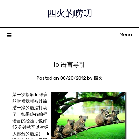
Skip
四火的唠叨
to
content
Menu
Io 语言导引
Posted on
08/28/2012
by
四火
第一次接触 Io 语言
的时候我就被其简
洁干净的语法打动
了（如果你有编程
语言的经验，也许
15 分钟就可以掌握
大部分的语法），Io