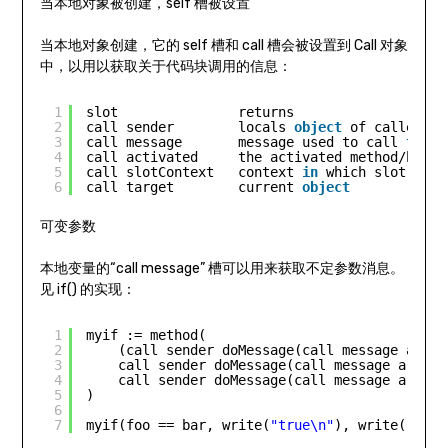
当本地对象被创建，self 槽被设置
当本地对象创建，它的 self 槽和 call 槽会被设置到 Call 对象
中，以用以获取关于代码块调用的信息：
1
slot               returns
2
call sender        locals 
object
of caller
3
call message       message used to call 
this
4
call activated     the activated method/block
5
call slotContext   context 
in
which slot was 
6
call target        current 
object
可变参数
本地变量的“call message” 槽可以用来获取不定参数消息。
见 if() 的实现：
1
myif := method(
2
(call sender doMessage(call message argAt
3
call sender doMessage(call message argAt(
4
call sender doMessage(call message argAt(
5
) 
6
7
myif(foo == bar, write(
"true\n"
), write(
"fals