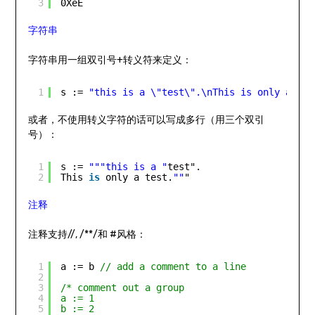
3
0XeE
字符串
字符串用一组双引号+转义符来定义：
1
s := 
"this is a \"test\".\nThis is only a tes
或者，不使用转义字符的话可以写成多行（用三个双引
号）：
1
s := 
""
"this is a "
test".
2
This 
is
only a test.
""
"
注释
注释支持//, /**/和 #风格：
1
a := b 
// add a comment to a line 
2
3
/* comment out a group
4
a := 1
5
b := 2