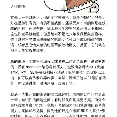
入行愉快。
首先，一言以蔽之，用两个字来概括，就是 “残酷”，但是，
好在是加引号的。有的不但残酷，还很无奈；有的则是在残
酷的同时，还很有趣。搞工程和学校里的象牙塔大不相同，
这也许老早就知道，但是绝对不是七八年前我想象的模样。
你可以把它当成我没睡醒的呓语，也可以当成我喝多的胡
话，或者是心情太差的时候写的吐槽檄文。反正，它们就在
那里，事实就在那里。
总的来说，学校里面编程，或者在工作之余编程，是很有趣
的，没有 manager 给你各种压力，也没有各种大神（比如
TMP、PM、SE 等等我都搞不清楚干嘛的职位）给你指点江
山，你可以自己爱咋弄咋弄。当然，没有了这些 “残酷” 的痛
苦，你没法进化，没法超脱，没法升华。
就从一毕业开始的荒唐的面试说起吧。国内的公司问的更杂
一些，知识性的问题也问，有时我反而觉得更务实。而外企
则很喜欢考察 “能力”，我加引号是因为他们觉得他们在考察
能力，实际却不见得。因为他们只是在考察 80% 的算法+数
据结构，以及一点点系统设计，一点点扯淡能力，再顺道看