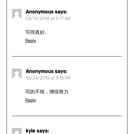
Anonymous
says:
02/15/2016 at 9:17 AM
写得真好。
Reply
Anonymous
says:
10/24/2015 at 5:16 PM
写的不错，继续努力
Reply
kyle
says: