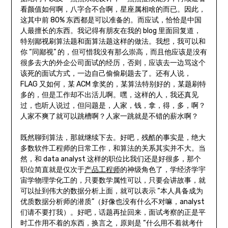
看颜值如何啊，八字合不合啊，星座属相啥的而已。因此，
这其中前 80% 东西都是可以准备的。而应试，恰恰是中国
人最擅长的东西。我记得有朋友在我的 blog 里面回复道，
特别鄙视刷算法题和面算法题这样的做法。我想，我可以和
你 “同鄙视” 的，但可惜我没有那么崇高，而且他应该是没有
很多去大的外企公司面试的经历，否则，应该去一边骂这个
该死的面试方式，一边自己偷偷刷题去了。还有人说，
FLAG 又如何，某 ACM 拿奖的，某算法特别好的，某题刷特
多的，但是工作却不出活儿啊。嘿，这样的人，我还真见
过，也听人说过，但问题是，人家，钱，拿，得，多，啊？
人家不爽了就可以跳槽啊？人家一跳就是不错的薪水啊？
既然聊到算法，那就继续下去。好吧，残酷的事实是，绝大
多数软件工程师的日常工作，和算法的关系其实并不大。当
然，和 data analyst 这样的职位比我们还是好很多，那个
职位简直就是仅次于
产品工程师
的神级角色了，学经济学宇
宙学物理学化工的，只要数学属性可以，只要会讲故事，就
可以扯到伟大的数据分析上面，就可以表示 “本人具备成为
优质数据分析师的潜质”（好像也没有什么不对嘛，analyst
们请不要打我）。好吧，话题再扯回来，面试考察的正是平
时工作用不着的东西，换言之，原则是 “什么用不着就考什