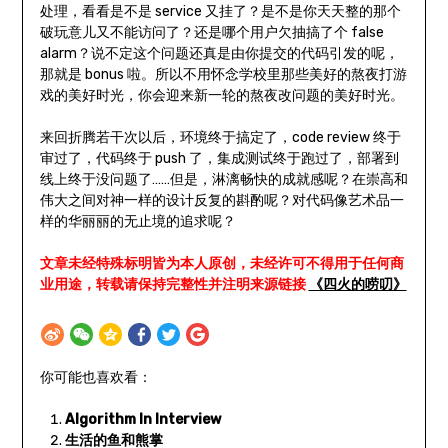
处理，看看是不是 service 又挂了？是不是你天天整的那个
破玩意儿又不能访问了？还是哪个用户欠抽搞了个 false
alarm？说不定这个问题还真是由你提交的代码引发的呢，
那就是 bonus 啦。所以不用怀念学校里那些美好的熬夜打游
戏的美好时光，你会迎来新一轮的熬夜改问题的美好时光。
来回折腾若干次以后，环境终于搞定了，code review 终于
审过了，代码终于 push 了，集成测试终于跑过了，部署到
线上终于没问题了……但是，淋漓畅快的成就感呢？在崇高和
伟大之间对神一样的设计反复的斟酌呢？对代码像艺术品一
样的华丽丽的无止境的追求呢？
文章未经特殊标明皆为本人原创，未经许可不得用于任何商
业用途，转载请保持完整性并注明来源链接
《四火的唠叨》
你可能也喜欢看：
Algorithm In Interview
生活的鱼和熊掌