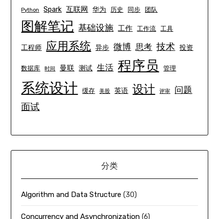
互联网
Spark
华为
历史
同步
团队
Python
图解笔记
基础设施
工作
工作流
工具
应用系统
技术
微博
思考
工程师
异步
投资
程序员
生活
曼联
测试
数据库
管理
时间
系统设计
设计
问题
英语
缓存
美股
评审
面试
分类
Algorithm and Data Structure
(30)
Concurrency and Asynchronization
(6)