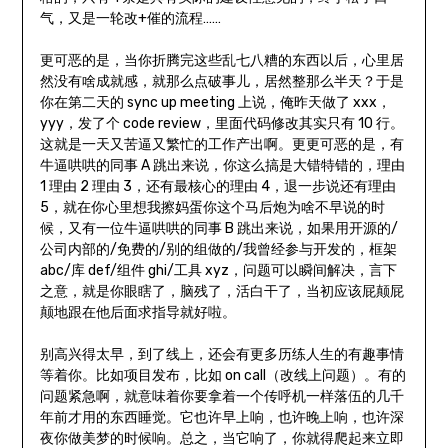
气，又是一轮改+催的流程……
更可恶的是，当你折腾完这些乱七八糟的东西以后，心里居
然没有啥成就感，就那么点破事儿，居然整那么半天？于是
你在第二天的 sync up meeting 上说，俺昨天做了 xxx，
yyy，发了个 code review，里面代码修改其实只有 10 行。
这就是一天又苦逼又繁忙的工作产出啊。更更可恶的是，有
牛逼哄哄的同事 A 跳出来说，你这么搞是大错特错的，理由
1 理由 2 理由 3，还有最核心的理由 4，退一步说还有理由
5，就在你心里想我擦妈蛋你这个马后炮为啥不早说的时
候，又有一位牛逼哄哄的同事 B 跳出来说，如果用开源的/
公司内部的/免费的/别的组做的/我曾经参与开发的，框架
abc/库 def/组件 ghi/工具 xyz，问题可以瞬间解决，言下
之意，就是你眼瞎了，脑残了，活白干了，当初应该屁颠屁
颠地跟在他后面求指导就好啦。
别高兴得太早，到了线上，还会有更多历练人生的有趣事情
等着你。比如项目发布，比如 on call（改线上问题）。有的
问题紧急啊，就意味着你要拿着一个传呼机一样落伍的几千
年前才用的东西睡觉。它也许早上响，也许晚上响，也许深
夜你做美梦的时候响。总之，当它响了，你就得爬起来立即