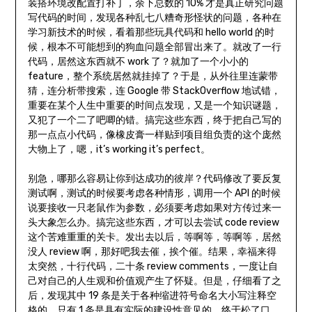
装搭环境改配置打补丁，余下总数的 10% 才是真正研究问题
写代码的时间，发现各种乱七八糟奇形怪状的问题，各种在
学习新技术的时候，看着那些玩具代码和 hello world 的时
候，根本不可能想到的狗血问题全部冒出来了。就改了一行
代码，居然这东西就不 work 了？就加了一个小小的
feature，整个系统居然就挂掉了？于是，从外往里连蒙带
猜，连分析带搜索，连 Google 带 StackOverflow 地试错，
重要在某个人生中重要的时间点发现，又是一个知识谜题，
又犯了一个二了吧唧的错。搞完这些东西，终于把自己写的
那一点点小代码，像橡皮膏一样贴到项目组负责的这个庞然
大物上了，嗯，it’s working it’s perfect。
别急，哪那么容易让你到达成功的彼岸？代码修改了要反复
测试啊，测试的时候要考虑各种情形，调用一个 API 的时候
说要接收一只老鼠作为参数，必须要考虑如果对方传过来一
头大象怎么办。搞完这些东西，才可以去尝试 code review
这个苦难重重的关卡。发出去以后，等啊等，等啊等，居然
没人 review 啊，那好吧我去催，挨个催。结果，幸福来得
太突然，十行代码，二十条 review comments，一度让自
己对自己的人生观和价值观产生了怀疑。但是，仔细看了之
后，发现其中 19 条是关于各种缩进符号命名大小写注释空
格的，只有 1 条是具有实际的建设性意见的，终于松了口