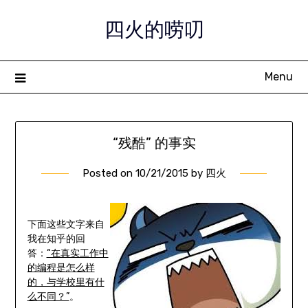
Skip
四火的唠叨
to
content
Menu
“残酷” 的事实
Posted on
10/21/2015
by
四火
下面这些文字来自
我在知乎的回
答：
“在真实工作中
的编程是怎么样
的，与学校里有什
么不同？”
。