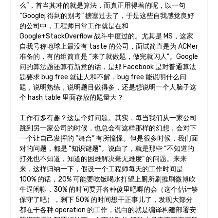
么”，首当其冲的就是算法，而真正用得着的呢，以一句
“Googlej 得到的别考” 搪塞过去了，于是这些自我感觉良好
的公司中，工程师日常工作就是在和
Google+StackOverflow 战斗中度过的。尤其是 MS，这家
自我号称地球上最没有 taste 的公司，面试简直是为 ACMer
准备的，有的组简直是 “来了就做题，做完就闪人”。Google
问的算法题还算有新意的话，是那 Facebook 是对普通算法
题要求 bug free 就让人和不解，bug free 能说明什么问
题，说明熟练，说明题目做得多，还是想说明一个人脑子这
个 hash table 里面存放的题量大？
工作有多有趣？这是个好问题。其实，每当我们从一家公司
跳到另一家公司的时候，也总会有这样那样的幻想，会对下
一个让自己发挥的 “舞台” 有所憧憬。但是很多时候，我们面
对的问题，都是 “知识谜题”。说白了，就是那些 “不知道的
打死也不知道，知道的困难解决毫无难度” 的问题。来来
来，这样归纳一下，假设一个工程师每天的工作时间是
100% 的话，20% 可能要吃饭喝水打望上厕所刷推刷微博吹
牛逼闲聊，30% 的时间要开各种傻里吧唧的会（这个估计够
保守了吧），剩下 50% 的时间想干正事儿了，发现大部分
都在干各种 operation 的工作，说白的就是编译构建部署安