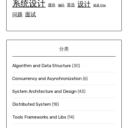
系统设计
设计
英语
缓存
编码
谈谈 Ops
面试
问题
分类
Algorithm and Data Structure
(30)
Concurrency and Asynchronization
(6)
System Architecture and Design
(43)
Distributed System
(18)
Tools Frameworks and Libs
(14)