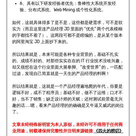
6、具有以下研发经验者优先：鲁棒性大系统开发经
验、分布式系统、Web Mining 或个性化系统。
如何，这就具体得多了是不是，这些都是硬需求，可不是软
实力（而且这里连产品经理 JD 里面的 “优先” 两个代表模糊
的字都找不着了）。这两段可都不是瞎编的，是从某个版本
的阿里淘宝 JD 上面抄下来的。
所以结果就是，本来可能是各种专业背景的，基础不扎实
的、成绩不好的、对那些实实在在的 IT 行业技术没啥兴趣，
却又很想在这个行业里面大展拳脚、“改变世界” 的，一匹配
过滤，发现自己简直就是一天生的产品经理的料啊！
所以结果就是，这就是一个产品经理遍地爬的年代，你要是
逻辑不好，成不了程序员；基础不好，做不了运维；口才不
好，当不了销售；缺乏设计师的天赋；还对测试前景毫无兴
趣的话……嗯，看来产品经理的的确确是又牛逼又威武的岗位
了。
文章未经特殊标明皆为本人原创，未经许可不得用于任何商
业用途，转载请保持完整性并注明来源链接
《四火的唠叨》