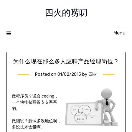
Skip
四火的唠叨
to
content
Menu
为什么现在那么多人应聘产品经理岗位？
Posted on
01/02/2015
by
四火
做程序员？说会 coding，
一个快排都写得支支吾吾
的。
做测试？测试多没地位啊，
多没技术含量啊。