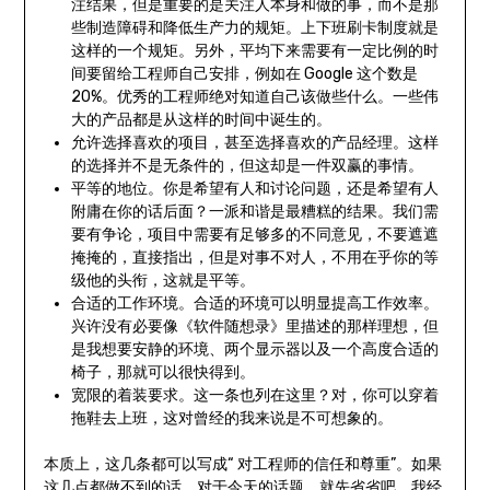
注结果，但是重要的是关注人本身和做的事，而不是那
些制造障碍和降低生产力的规矩。上下班刷卡制度就是
这样的一个规矩。另外，平均下来需要有一定比例的时
间要留给工程师自己安排，例如在 Google 这个数是
20%。优秀的工程师绝对知道自己该做些什么。一些伟
大的产品都是从这样的时间中诞生的。
允许选择喜欢的项目，甚至选择喜欢的产品经理。这样
的选择并不是无条件的，但这却是一件双赢的事情。
平等的地位。你是希望有人和讨论问题，还是希望有人
附庸在你的话后面？一派和谐是最糟糕的结果。我们需
要有争论，项目中需要有足够多的不同意见，不要遮遮
掩掩的，直接指出，但是对事不对人，不用在乎你的等
级他的头衔，这就是平等。
合适的工作环境。合适的环境可以明显提高工作效率。
兴许没有必要像《软件随想录》里描述的那样理想，但
是我想要安静的环境、两个显示器以及一个高度合适的
椅子，那就可以很快得到。
宽限的着装要求。这一条也列在这里？对，你可以穿着
拖鞋去上班，这对曾经的我来说是不可想象的。
本质上，这几条都可以写成“ 对工程师的信任和尊重”。如果
这几点都做不到的话，对于今天的话题，就先省省吧。我经