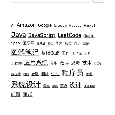
Amazon
Google
Groovy
AI
Hadoop
Haskell
Java
JavaScript
LeetCode
Oracle
互联网
Spark
华为
历史
同步
团队
亚马逊
前端
图解笔记
基础设施
工作
工作流
工具
应用系统
技术
微博
思考
工程师
异步
投资
程序员
生活
曼联
测试
数据库
管理
时间
系统设计
设计
英语
缓存
编码
谈谈 Ops
面试
问题