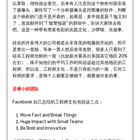
以拿取，很快就会拿完。后来有人注意到这个铁柜对面安装
了摄像头，索性写了一个分析摄像头监控图像的软件，判断
这个铁柜的门是不是开着的，如果是，多半就是新 T 恤又到
了，发送邮件到“T 恤警报器” 的群组中，告诉大家快去抢
吧。这是一种带有黑客色彩的实践文化，少啰嗦、先做事。
硅谷的许多伟大的公司都是从车库里的电脑前开始的，而不
是拿出一笔钱，等来一票人然后坐等发财。很多人只看到了
硅谷工程师光鲜的一面（比如薪水要高出美国其它地区 20%
左右），殊不知他们的平均工作时间远远超过其他地区的工
程师。所以说，工程师文化，不是只有权力的一面，它对工
程师的要求，是每个人都要足够能干，都要做许多的事。
足够小的团队
Facebook 自己总结的工程师文化包括这三点：
Move Fast and Break Things
Huge Impact with Small Teams
Be Bold and Innovative