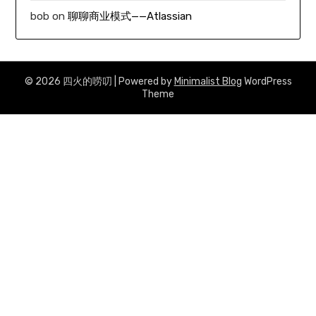
bob
on
聊聊商业模式——Atlassian
© 2026 四火的唠叨
| Powered by
Minimalist Blog
WordPress
Theme