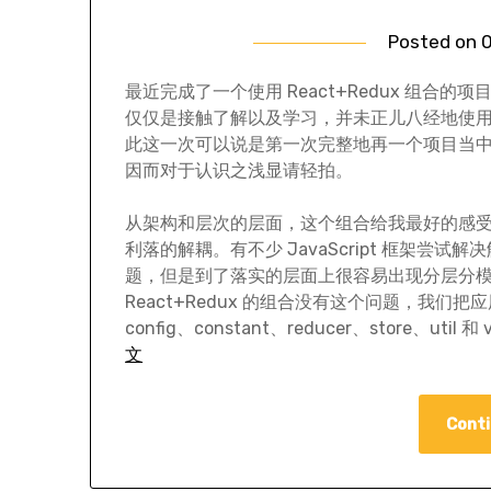
Posted on
0
最近完成了一个使用 React+Redux 组合的项
仅仅是接触了解以及学习，并未正儿八经地使
此这一次可以说是第一次完整地再一个项目当
因而对于认识之浅显请轻拍。
从架构和层次的层面，这个组合给我最好的感
利落的解耦。有不少 JavaScript 框架尝试解
题，但是到了落实的层面上很容易出现分层分
React+Redux 的组合没有这个问题，我们把应用中 J
config、constant、reducer、store、uti
文
Conti