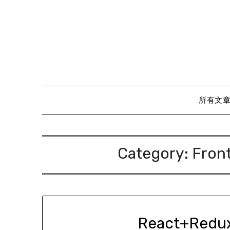
Skip
to
content
所有文
Category:
Fron
React+Re