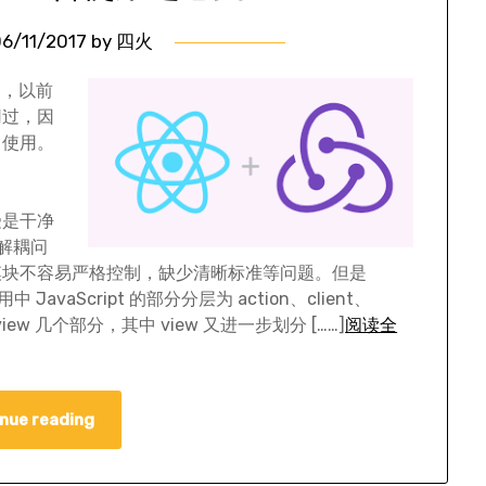
6/11/2017
by
四火
目，以前
用过，因
中使用。
受是干净
决解耦问
模块不容易严格控制，缺少清晰标准等问题。但是
avaScript 的部分分层为 action、client、
l 和 view 几个部分，其中 view 又进一步划分 [……]
阅读全
nue reading