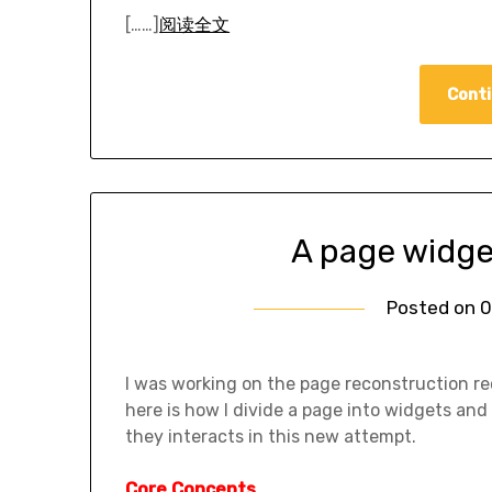
[……]
阅读全文
Conti
A page widge
Posted on
0
I was working on the page reconstruction re
here is how I divide a page into widgets an
they interacts in this new attempt.
Core Concepts