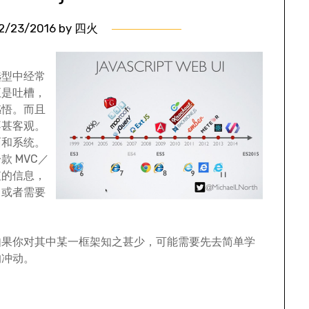
2/23/2016
by
四火
选型中经常
至是吐槽，
感悟。而且
不甚客观。
面和系统。
 MVC／
值的信息，
，或者需要
如果你对其中某一框架知之甚少，可能需要先去简单学
的冲动。