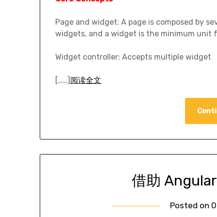
Page and widget: A page is composed by sev
widgets, and a widget is the minimum unit f
Widget controller: Accepts multiple widget
[……]
阅读全文
Conti
借助 Angul
Posted on
0