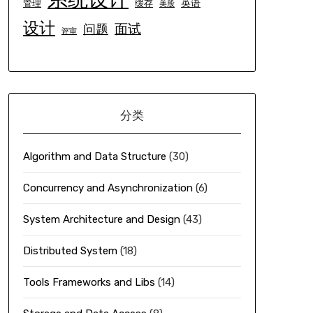
英语
管理
缓存
美股
设计
面试
问题
评审
分类
Algorithm and Data Structure
(30)
Concurrency and Asynchronization
(6)
System Architecture and Design
(43)
Distributed System
(18)
Tools Frameworks and Libs
(14)