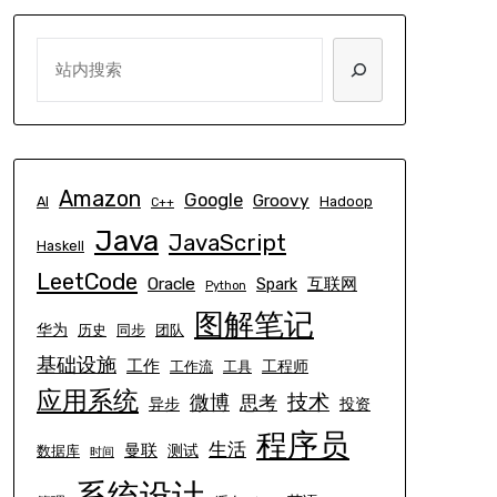
SEARCH
Amazon
Google
Groovy
AI
Hadoop
C++
Java
JavaScript
Haskell
LeetCode
Oracle
互联网
Spark
Python
图解笔记
华为
历史
同步
团队
基础设施
工作
工程师
工作流
工具
应用系统
技术
微博
思考
异步
投资
程序员
生活
曼联
测试
数据库
时间
系统设计