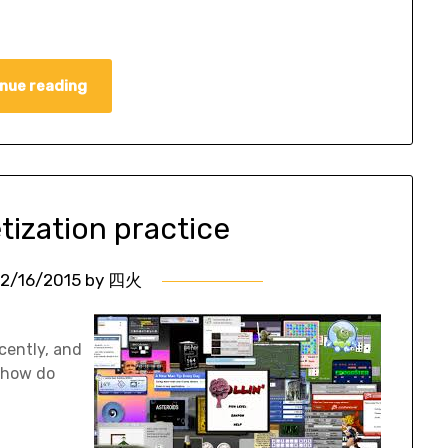
nue reading
tization practice
2/16/2015
by
四火
cently, and
d how do