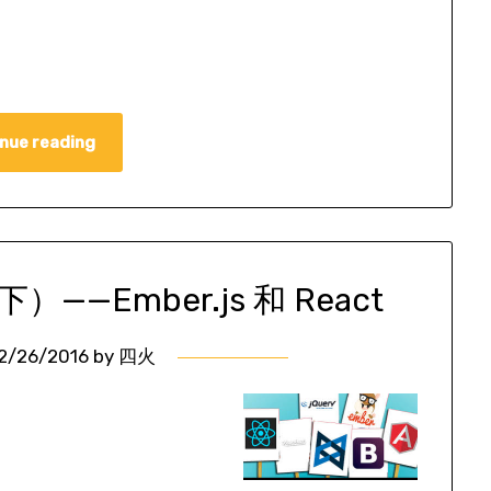
nue reading
—Ember.js 和 React
2/26/2016
by
四火