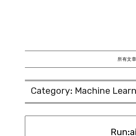
Skip
to
content
所有文
Category:
Machine Learni
Run: