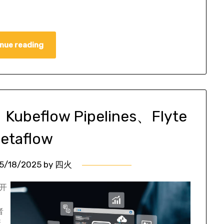
nue reading
ubeflow Pipelines、Flyte
etaflow
5/18/2025
by
四火
和开
，
者
新