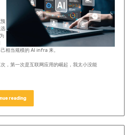
我预
就选
因为
团
规模的 AI infra 来。
三次，第一次是互联网应用的崛起，我太小没能
nue reading