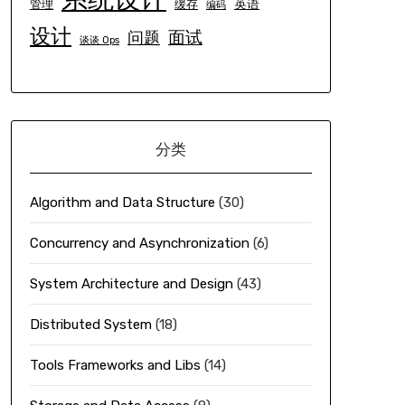
英语
管理
缓存
编码
设计
面试
问题
谈谈 Ops
分类
Algorithm and Data Structure
(30)
Concurrency and Asynchronization
(6)
System Architecture and Design
(43)
Distributed System
(18)
Tools Frameworks and Libs
(14)