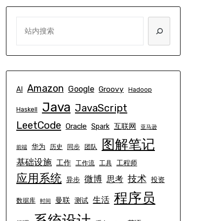
SEARCH
Amazon
Google
Groovy
AI
Hadoop
Java
JavaScript
Haskell
LeetCode
Oracle
互联网
Spark
亚马逊
图解笔记
华为
历史
同步
团队
前端
基础设施
工作
工程师
工作流
工具
应用系统
技术
微博
思考
异步
投资
程序员
生活
曼联
测试
数据库
时间
系统设计