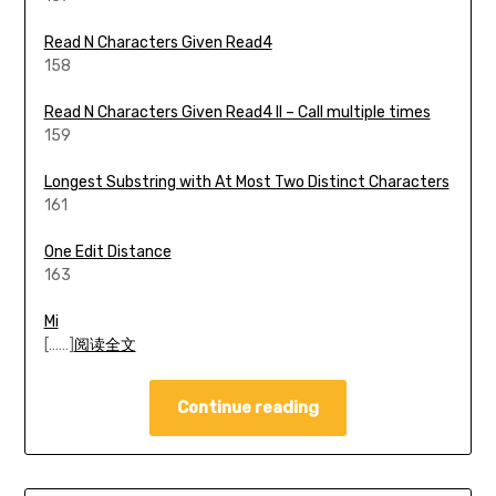
Read N Characters Given Read4
158
Read N Characters Given Read4 II – Call multiple times
159
Longest Substring with At Most Two Distinct Characters
161
One Edit Distance
163
Mi
[……]
阅读全文
Continue reading