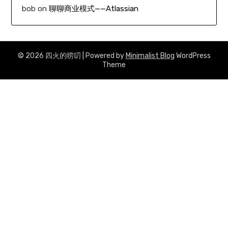
bob
on
聊聊商业模式——Atlassian
© 2026 四火的唠叨
| Powered by
Minimalist Blog
WordPress
Theme