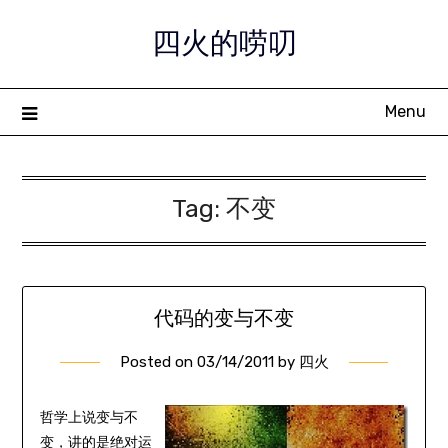
Skip
四火的唠叨
to
content
Menu
Tag:
不变
代码的变与不变
Posted on
03/14/2011
by
四火
哲学上说变与不
变，讲的是绝对运