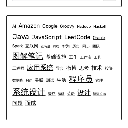
Amazon
Google
Groovy
AI
Hadoop
Haskell
Java
JavaScript
LeetCode
Oracle
互联网
Spark
华为
历史
同步
团队
亚马逊
前端
图解笔记
基础设施
工作
工作流
工具
应用系统
技术
微博
思考
工程师
异步
投资
程序员
生活
曼联
测试
数据库
管理
时间
系统设计
设计
英语
缓存
编码
谈谈 Ops
面试
问题