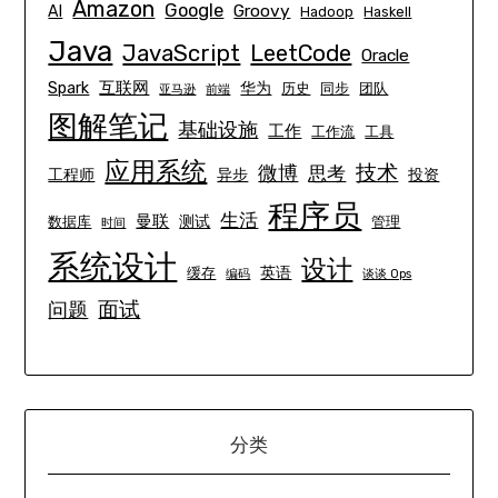
Amazon
Google
Groovy
AI
Hadoop
Haskell
Java
JavaScript
LeetCode
Oracle
互联网
Spark
华为
历史
同步
团队
亚马逊
前端
图解笔记
基础设施
工作
工作流
工具
应用系统
技术
微博
思考
工程师
异步
投资
程序员
生活
曼联
测试
数据库
管理
时间
系统设计
设计
英语
缓存
编码
谈谈 Ops
面试
问题
分类