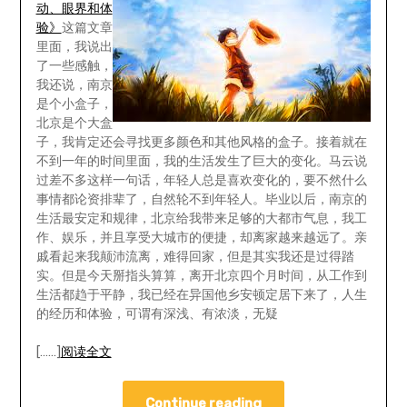
动、眼界和体
验》
这篇文章
里面，我说出
了一些感触，
我还说，南京
是个小盒子，
北京是个大盒
子，我肯定还会寻找更多颜色和其他风格的盒子。接着就在
不到一年的时间里面，我的生活发生了巨大的变化。马云说
过差不多这样一句话，年轻人总是喜欢变化的，要不然什么
事情都论资排辈了，自然轮不到年轻人。毕业以后，南京的
生活最安定和规律，北京给我带来足够的大都市气息，我工
作、娱乐，并且享受大城市的便捷，却离家越来越远了。亲
戚看起来我颠沛流离，难得回家，但是其实我还是过得踏
实。但是今天掰指头算算，离开北京四个月时间，从工作到
生活都趋于平静，我已经在异国他乡安顿定居下来了，人生
的经历和体验，可谓有深浅、有浓淡，无疑
[……]
阅读全文
Continue reading