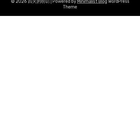
© 2026 四火的唠叨
| Powered by
Minimalist Blog
WordPress
Theme