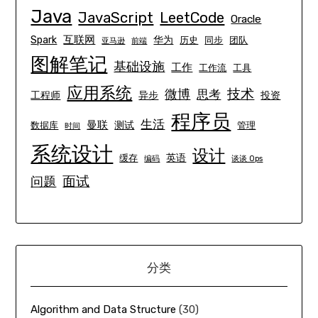
Java
JavaScript
LeetCode
Oracle
互联网
Spark
华为
历史
同步
团队
亚马逊
前端
图解笔记
基础设施
工作
工作流
工具
应用系统
技术
微博
思考
工程师
异步
投资
程序员
生活
曼联
测试
数据库
管理
时间
系统设计
设计
英语
缓存
编码
谈谈 Ops
面试
问题
分类
Algorithm and Data Structure
(30)