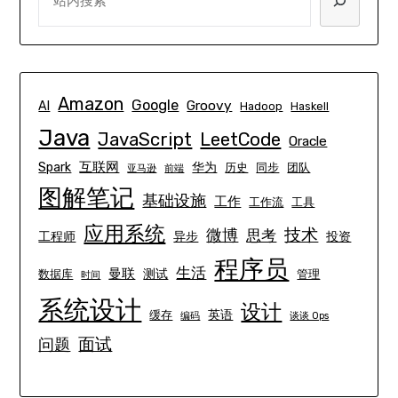
Amazon
Google
Groovy
AI
Hadoop
Haskell
Java
JavaScript
LeetCode
Oracle
互联网
Spark
华为
历史
同步
团队
亚马逊
前端
图解笔记
基础设施
工作
工作流
工具
应用系统
技术
微博
思考
工程师
异步
投资
程序员
生活
曼联
测试
数据库
管理
时间
系统设计
设计
英语
缓存
编码
谈谈 Ops
面试
问题