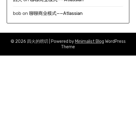
bob
on
聊聊商业模式——Atlassian
© 2026 四火的唠叨
| Powered by
Minimalist Blog
WordPress
Theme