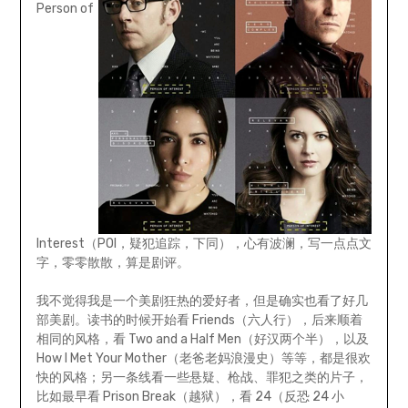
Person of
Interest（POI，疑犯追踪，下同），心有波澜，写一点点文
字，零零散散，算是剧评。
我不觉得我是一个美剧狂热的爱好者，但是确实也看了好几
部美剧。读书的时候开始看 Friends（六人行），后来顺着
相同的风格，看 Two and a Half Men（好汉两个半），以及
How I Met Your Mother（老爸老妈浪漫史）等等，都是很欢
快的风格；另一条线看一些悬疑、枪战、罪犯之类的片子，
比如最早看 Prison Break（越狱），看 24（反恐 24 小