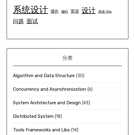
系统设计
设计
英语
缓存
编码
谈谈 Ops
面试
问题
分类
Algorithm and Data Structure
(30)
Concurrency and Asynchronization
(6)
System Architecture and Design
(43)
Distributed System
(18)
Tools Frameworks and Libs
(14)