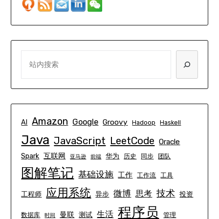
SEARCH
Amazon
Google
Groovy
AI
Hadoop
Haskell
Java
JavaScript
LeetCode
Oracle
互联网
Spark
华为
历史
同步
团队
亚马逊
前端
图解笔记
基础设施
工作
工作流
工具
应用系统
技术
微博
思考
工程师
异步
投资
程序员
生活
曼联
测试
数据库
管理
时间