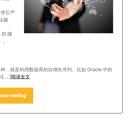
要求它严
短越
ID 随
）。
，就是利用数据库的自增长序列。比如 Oracle 中的
h[……]
阅读全文
nue reading