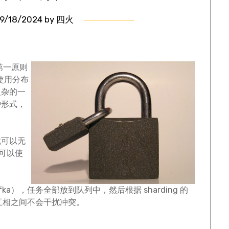
9/18/2024
by
四火
的第一原则
使用分布
复杂的一
种形式，
就可以无
，可以使
ka），任务全部放到队列中，然后根据 sharding 的
，互相之间不会干扰冲突。