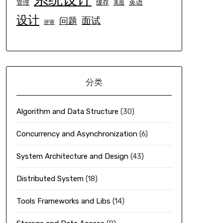
英语
管理
缓存
美股
设计
面试
问题
评审
分类
Algorithm and Data Structure
(30)
Concurrency and Asynchronization
(6)
System Architecture and Design
(43)
Distributed System
(18)
Tools Frameworks and Libs
(14)