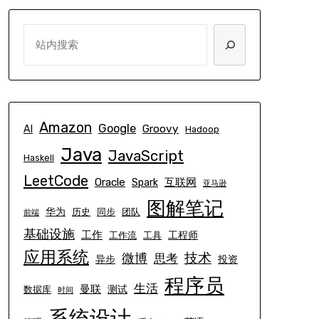
SEARCH
Amazon
Google
Groovy
AI
Hadoop
Java
JavaScript
Haskell
LeetCode
Oracle
互联网
Spark
亚马逊
图解笔记
华为
历史
同步
团队
前端
基础设施
工作
工程师
工作流
工具
应用系统
技术
微博
思考
异步
投资
程序员
生活
曼联
测试
数据库
时间
系统设计