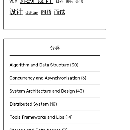
英语
管理
缓存
编码
设计
面试
问题
谈谈 Ops
分类
Algorithm and Data Structure
(30)
Concurrency and Asynchronization
(6)
System Architecture and Design
(43)
Distributed System
(18)
Tools Frameworks and Libs
(14)