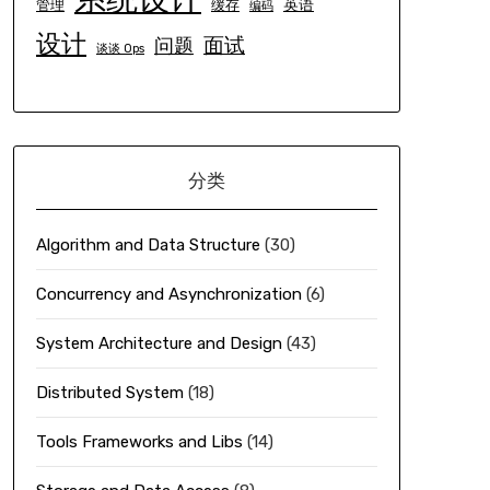
英语
管理
缓存
编码
设计
面试
问题
谈谈 Ops
分类
Algorithm and Data Structure
(30)
Concurrency and Asynchronization
(6)
System Architecture and Design
(43)
Distributed System
(18)
Tools Frameworks and Libs
(14)