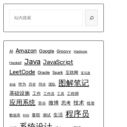
SEARCH
Amazon
Google
Groovy
AI
Hadoop
Java
JavaScript
Haskell
LeetCode
Oracle
互联网
Spark
亚马逊
图解笔记
华为
历史
同步
团队
前端
基础设施
工作
工程师
工作流
工具
应用系统
技术
微博
思考
异步
投资
程序员
生活
曼联
测试
数据库
时间
系统设计