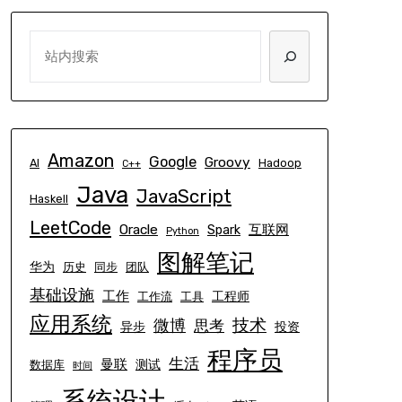
SEARCH
Amazon
Google
Groovy
AI
Hadoop
C++
Java
JavaScript
Haskell
LeetCode
Oracle
互联网
Spark
Python
图解笔记
华为
历史
同步
团队
基础设施
工作
工程师
工作流
工具
应用系统
技术
微博
思考
异步
投资
程序员
生活
曼联
测试
数据库
时间
系统设计