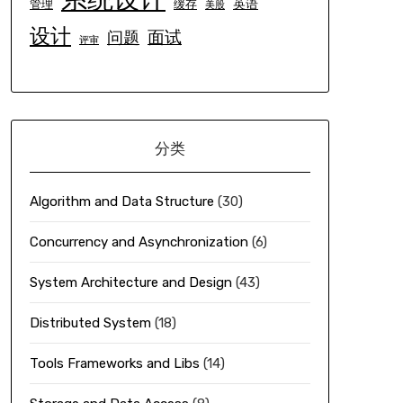
英语
管理
缓存
美股
设计
面试
问题
评审
分类
Algorithm and Data Structure
(30)
Concurrency and Asynchronization
(6)
System Architecture and Design
(43)
Distributed System
(18)
Tools Frameworks and Libs
(14)