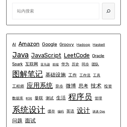
SEARCH
Amazon
Google
Groovy
AI
Hadoop
Haskell
Java
JavaScript
LeetCode
Oracle
互联网
Spark
华为
历史
同步
团队
亚马逊
前端
图解笔记
基础设施
工作
工作流
工具
应用系统
技术
微博
思考
工程师
异步
投资
程序员
生活
曼联
测试
数据库
管理
时间
系统设计
设计
英语
缓存
编码
谈谈 Ops
面试
问题