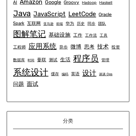
Amazon
Google
Groovy
AI
Hadoop
Haskell
Java
JavaScript
LeetCode
Oracle
互联网
Spark
华为
历史
同步
团队
亚马逊
前端
图解笔记
基础设施
工作
工作流
工具
应用系统
技术
微博
思考
工程师
异步
投资
程序员
生活
曼联
测试
数据库
管理
时间
系统设计
设计
英语
缓存
编码
谈谈 Ops
面试
问题
分类