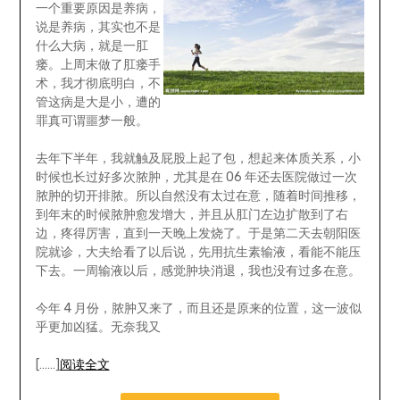
一个重要原因是养病，
说是养病，其实也不是
什么大病，就是一肛
瘘。上周末做了肛瘘手
术，我才彻底明白，不
管这病是大是小，遭的
罪真可谓噩梦一般。
去年下半年，我就触及屁股上起了包，想起来体质关系，小
时候也长过好多次脓肿，尤其是在 06 年还去医院做过一次
脓肿的切开排脓。所以自然没有太过在意，随着时间推移，
到年末的时候脓肿愈发增大，并且从肛门左边扩散到了右
边，疼得厉害，直到一天晚上发烧了。于是第二天去朝阳医
院就诊，大夫给看了以后说，先用抗生素输液，看能不能压
下去。一周输液以后，感觉肿块消退，我也没有过多在意。
今年 4 月份，脓肿又来了，而且还是原来的位置，这一波似
乎更加凶猛。无奈我又
[……]
阅读全文