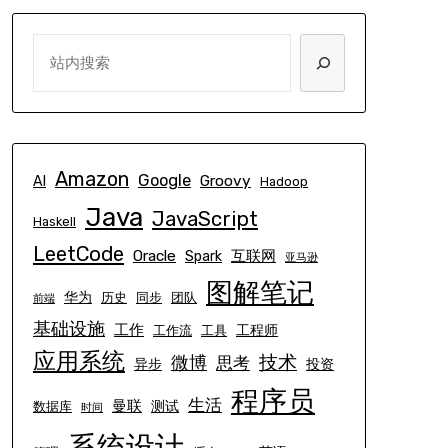
SEARCH
Amazon
Google
Groovy
AI
Hadoop
Java
JavaScript
Haskell
LeetCode
Oracle
互联网
Spark
亚马逊
图解笔记
华为
历史
同步
团队
前端
基础设施
工作
工程师
工作流
工具
应用系统
技术
微博
思考
异步
投资
程序员
生活
曼联
测试
数据库
时间
系统设计