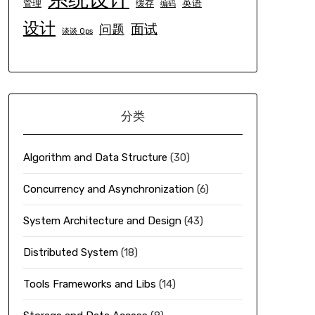
英语
管理
缓存
编码
设计
面试
问题
谈谈 Ops
分类
Algorithm and Data Structure
(30)
Concurrency and Asynchronization
(6)
System Architecture and Design
(43)
Distributed System
(18)
Tools Frameworks and Libs
(14)