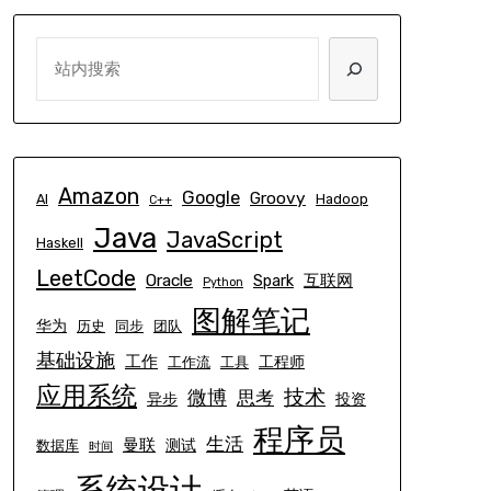
SEARCH
Amazon
Google
Groovy
AI
Hadoop
C++
Java
JavaScript
Haskell
LeetCode
Oracle
互联网
Spark
Python
图解笔记
华为
历史
同步
团队
基础设施
工作
工程师
工作流
工具
应用系统
技术
微博
思考
异步
投资
程序员
生活
曼联
测试
数据库
时间
系统设计