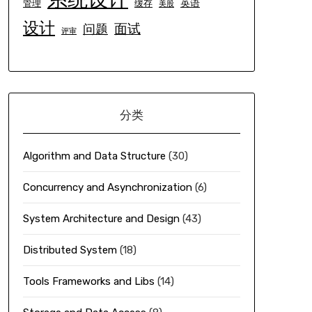
英语
管理
缓存
美股
设计
面试
问题
评审
分类
Algorithm and Data Structure
(30)
Concurrency and Asynchronization
(6)
System Architecture and Design
(43)
Distributed System
(18)
Tools Frameworks and Libs
(14)