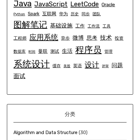
Java
JavaScript
LeetCode
Oracle
互联网
Spark
华为
历史
同步
团队
Python
图解笔记
基础设施
工作
工作流
工具
应用系统
技术
微博
思考
工程师
异步
投资
程序员
生活
曼联
测试
数据库
管理
时间
系统设计
设计
问题
英语
缓存
美股
评审
面试
分类
Algorithm and Data Structure
(30)