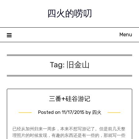
Skip
四火的唠叨
to
content
Menu
Tag:
旧金山
三番+硅谷游记
Posted on
11/17/2015
by
四火
已经从加州归来一周多，本来不想写游记了。但是前几天整
理照片的时候发现，有趣的东西还是有一些的，那就写一些