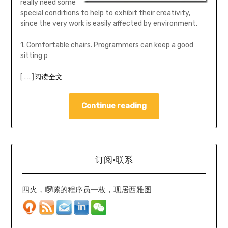
really need some
special conditions to help to exhibit their creativity,
since the very work is easily affected by environment.
1. Comfortable chairs. Programmers can keep a good
sitting p
[……]
阅读全文
Continue reading
订阅·联系
四火，啰嗦的程序员一枚，现居西雅图