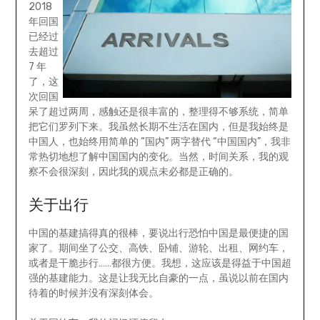
2018
年回国
已经过
去超过
7 年
了，这
次回国
呆了超过两周，感触还是很丰富的，整理得不够系统，简单
把它们罗列下来。我虽然长期不生活在国内，但是我始终是
中国人，也始终用简单的 “国内” 两字替代 “中国国内”，我非
常热切地想了解中国国内的变化。当然，时间关系，我的观
察不会很深刻，因此我的观点未必都是正确的。
关于出行
中国的基建搞得真的很棒，要说出行恐怕中国是最便捷的国
家了。期间坐了公交、高铁、卧铺、游轮、出租、网约车，
或者是干脆步行……都很方便。我想，这应该是得益于中国超
强的基建能力。这是让我无比自豪的一点，虽说以前在国内
待着的时候并没有深刻体会。