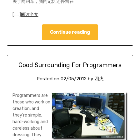
关于网约车，我的记忆还停留在
[……]
阅读全文
Continue reading
Good Surrounding For Programmers
Posted on
02/05/2012
by
四火
Programmers are
those who work on
creation, and
they’re simple,
hard-working and
careless about
dressing. They