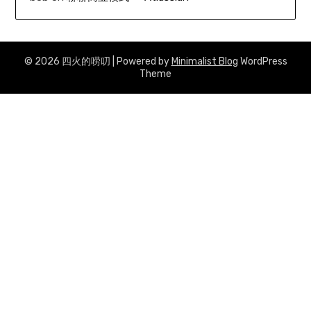
© 2026 四火的唠叨
| Powered by
Minimalist Blog
WordPress
Theme