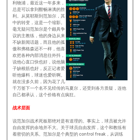
利物浦，最近这一年多来，
总是可以拿到酣畅淋漓的胜
利。从莫耶斯到范加尔，其
中的转变，这是一个缩影。
毫无疑问范加尔是个颇具争
议的主教练，他的身边从来
不缺新闻话题，而且他的孤
傲和弗格森还不一样，他喜
欢把各种内部消息往外抖，
说他心直口快也好，说他脑
子缺根筋也好，反正记者爱
听他爆料，球迷也爱听啊。
就在没多久前，因为花了几
千万签下一个名不见经传的马夏尔，还受到各方质疑，连他
自己都承认，这个价格有点疯狂。
战术层面
说范加尔战术死板那绝对是有道理的。事实上，球员被允许
自由发挥的余地并不大。关于球员自由发挥，这个和教练有
着密切的关系。范加尔是个典型的 control freak，从训练