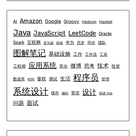
Amazon
Google
Groovy
AI
Hadoop
Haskell
Java
JavaScript
LeetCode
Oracle
互联网
Spark
华为
历史
同步
团队
亚马逊
前端
图解笔记
基础设施
工作
工作流
工具
应用系统
技术
微博
思考
工程师
异步
投资
程序员
生活
曼联
测试
数据库
管理
时间
系统设计
设计
英语
缓存
编码
谈谈 Ops
面试
问题