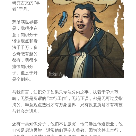
研究古文的 “学
者” 于丹。
鸡汤满世界都
是，我很少在
意；知识分子
谈论观点和看
法千千万，多
么奇葩有趣的
都有，我很少
痛恨知识分
子。但是于丹
是个例外。
与我而言，知识分子如果只专注分内之事，执着于学术范
畴，无疑是所谓的 “本行工作”，无论正误，都是无可过度指
摘的。毕竟观点迭出才有万象世界，只有反复质疑才有科技
与社会之进步。
还有一类知识分子，他们不甘寂寞，他们涉足传道授业，他
们涉足启迪民智，通常他们更令人尊敬。因为这并非本行，