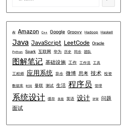
Amazon
Google
Groovy
AI
Hadoop
Haskell
C++
Java
JavaScript
LeetCode
Oracle
互联网
Spark
华为
历史
同步
团队
Python
图解笔记
基础设施
工作
工作流
工具
应用系统
技术
微博
思考
工程师
异步
投资
程序员
生活
曼联
测试
数据库
管理
时间
系统设计
设计
问题
英语
缓存
美股
评审
面试