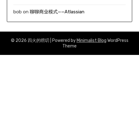
bob
on
聊聊商业模式——Atlassian
© 2026 四火的唠叨
| Powered by
Minimalist Blog
WordPress
Theme