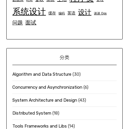
时间
系统设计
设计
英语
缓存
编码
谈谈 Ops
面试
问题
分类
Algorithm and Data Structure
(30)
Concurrency and Asynchronization
(6)
System Architecture and Design
(43)
Distributed System
(18)
Tools Frameworks and Libs
(14)