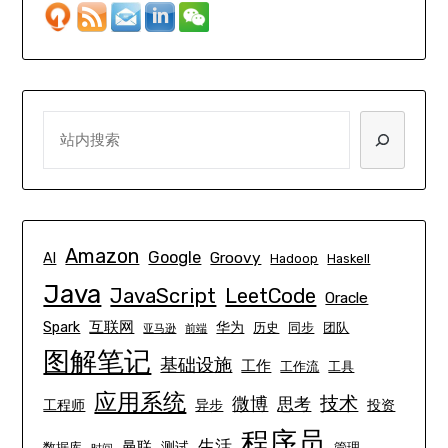
SEARCH
Amazon
Google
Groovy
AI
Hadoop
Haskell
Java
JavaScript
LeetCode
Oracle
互联网
Spark
华为
历史
同步
团队
亚马逊
前端
图解笔记
基础设施
工作
工作流
工具
应用系统
技术
微博
思考
工程师
异步
投资
程序员
生活
曼联
测试
数据库
管理