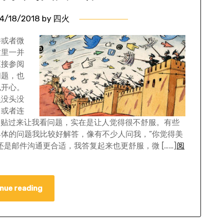
4/18/2018
by
四火
件或者微
这里一并
直接参阅
问题，也
也开心。
员没头没
，或者连
g 贴过来让我看问题，实在是让人觉得很不舒服。有些
体的问题我比较好解答，像有不少人问我，“你觉得美
是邮件沟通更合适，我答复起来也更舒服，微 [……]
阅
nue reading