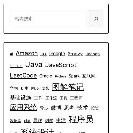
SEARCH
Amazon
Google
Groovy
AI
Hadoop
C++
Java
JavaScript
Haskell
LeetCode
Oracle
互联网
Spark
Python
图解笔记
华为
历史
同步
团队
基础设施
工作
工程师
工作流
工具
应用系统
技术
微博
思考
异步
投资
程序员
生活
曼联
测试
数据库
时间
系统设计