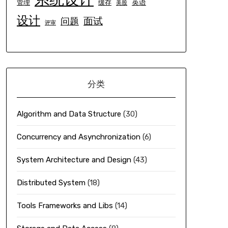
英语
管理
缓存
美股
设计
面试
问题
评审
分类
Algorithm and Data Structure
(30)
Concurrency and Asynchronization
(6)
System Architecture and Design
(43)
Distributed System
(18)
Tools Frameworks and Libs
(14)