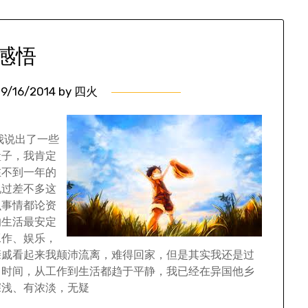
感悟
9/16/2014
by
四火
我说出了一些
盒子，我肯定
在不到一年的
说过差不多这
么事情都论资
的生活最安定
工作、娱乐，
亲戚看起来我颠沛流离，难得回家，但是其实我还是过
月时间，从工作到生活都趋于平静，我已经在异国他乡
深浅、有浓淡，无疑