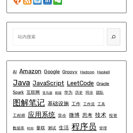
SEARCH
Amazon
Google
Groovy
AI
Hadoop
Haskell
Java
JavaScript
LeetCode
Oracle
互联网
Spark
华为
历史
同步
团队
亚马逊
前端
图解笔记
基础设施
工作
工作流
工具
应用系统
技术
微博
思考
工程师
异步
投资
程序员
生活
曼联
测试
数据库
管理
时间