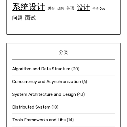
系统设计
设计
英语
缓存
编码
谈谈 Ops
面试
问题
分类
Algorithm and Data Structure
(30)
Concurrency and Asynchronization
(6)
System Architecture and Design
(43)
Distributed System
(18)
Tools Frameworks and Libs
(14)