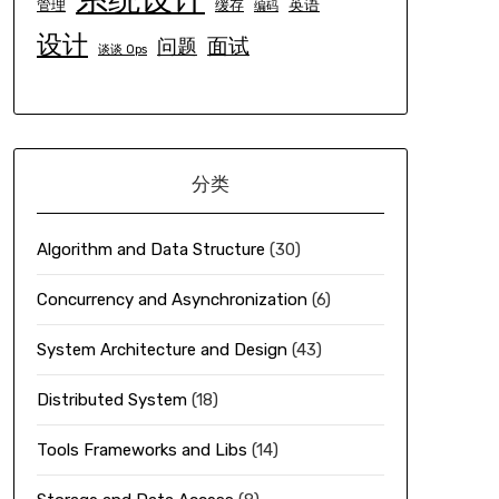
英语
管理
缓存
编码
设计
面试
问题
谈谈 Ops
分类
Algorithm and Data Structure
(30)
Concurrency and Asynchronization
(6)
System Architecture and Design
(43)
Distributed System
(18)
Tools Frameworks and Libs
(14)