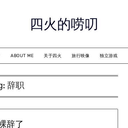
四火的唠叨
章
ABOUT ME
关于四火
旅行映像
独立游戏
g:
辞职
裸辞了