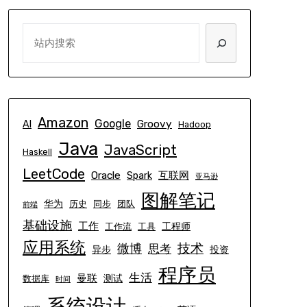
SEARCH
Amazon
Google
Groovy
AI
Hadoop
Java
JavaScript
Haskell
LeetCode
Oracle
互联网
Spark
亚马逊
图解笔记
华为
历史
同步
团队
前端
基础设施
工作
工程师
工作流
工具
应用系统
技术
微博
思考
异步
投资
程序员
生活
曼联
测试
数据库
时间
系统设计