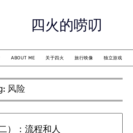
四火的唠叨
章
ABOUT ME
关于四火
旅行映像
独立游戏
g:
风险
（二）：流程和人