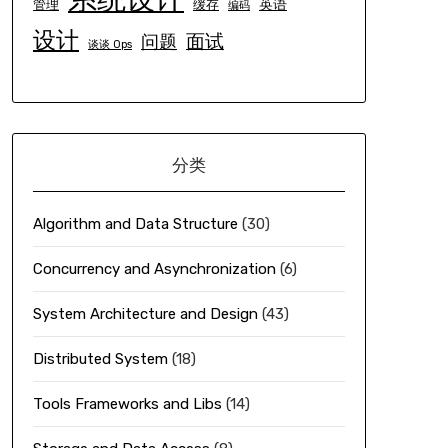
英语
管理
缓存
编码
设计
面试
问题
谈谈 Ops
分类
Algorithm and Data Structure
(30)
Concurrency and Asynchronization
(6)
System Architecture and Design
(43)
Distributed System
(18)
Tools Frameworks and Libs
(14)