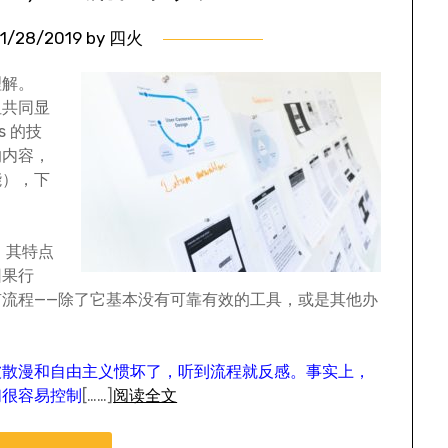
1/28/2019
by
四火
理解。
但共同显
s 的技
的内容，
能），下
，其特点
因果行
流程——除了它基本没有可靠有效的工具，或是其他办
被散漫和自由主义惯坏了，听到流程就反感。事实上，
们很容易控制
[……]
阅读全文