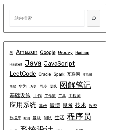
SEARCH
Amazon
Google
Groovy
AI
Hadoop
Java
JavaScript
Haskell
LeetCode
Oracle
互联网
Spark
亚马逊
图解笔记
华为
历史
同步
团队
前端
基础设施
工作
工程师
工作流
工具
应用系统
技术
微博
思考
异步
投资
程序员
生活
曼联
测试
数据库
时间
系统设计