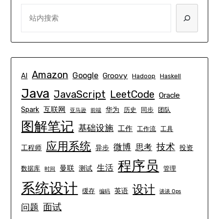
SEARCH
Amazon
Google
Groovy
AI
Hadoop
Haskell
Java
JavaScript
LeetCode
Oracle
互联网
Spark
华为
历史
同步
团队
亚马逊
前端
图解笔记
基础设施
工作
工作流
工具
应用系统
技术
微博
思考
工程师
异步
投资
程序员
生活
曼联
测试
数据库
管理
时间
系统设计
设计
英语
缓存
编码
谈谈 Ops
面试
问题