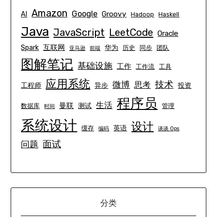
Amazon
Google
Groovy
AI
Hadoop
Haskell
Java
JavaScript
LeetCode
Oracle
互联网
Spark
华为
历史
同步
团队
亚马逊
前端
图解笔记
基础设施
工作
工作流
工具
应用系统
技术
微博
思考
工程师
异步
投资
程序员
生活
曼联
测试
数据库
管理
时间
系统设计
设计
英语
缓存
编码
谈谈 Ops
面试
问题
分类