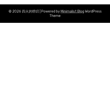
© 2026 四火的唠叨
| Powered by
Minimalist Blog
WordPress
Theme