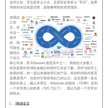
这些认知，无论是多么小众，还是听起来多么 “常识”，如果
用得好的话就是优势，是能够帮助投资变现的。
就我自
己而
言，符
合这一
条件
的，我
可能也
能找出
个别几
家公司来，而 Atlassian 便是其中之一。我相信大多数人，
特别是那些所谓的金融分析师对它未必了解，而作为软件工
程师的我，则一直以来都使用它的产品，有的时间段内甚至
是重度用户，自然对它我有我自己的认识。这支股票一直在
我的列表上，截止本周五，Atlassian 的股价（TEAM）跌到
一个非常诱人的程度（120 刀以下），我认为是一个非常好
的机会。
[……]
阅读全文