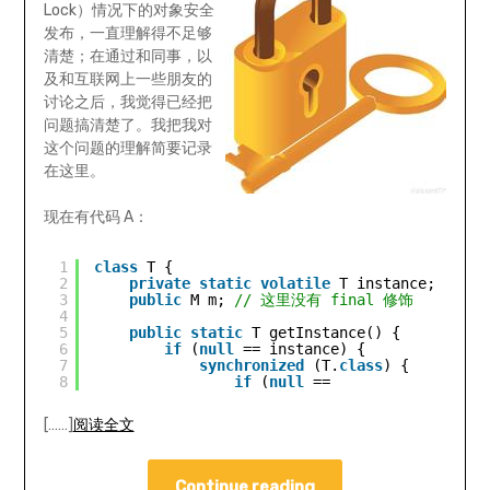
Lock）情况下的对象安全
发布，一直理解得不足够
清楚；在通过和同事，以
及和互联网上一些朋友的
讨论之后，我觉得已经把
问题搞清楚了。我把我对
这个问题的理解简要记录
在这里。
现在有代码 A：
1
class
T {
2
private
static
volatile
T instance;
3
public
M m; 
// 这里没有 final 修饰
4
5
public
static
T getInstance() {
6
if
(
null
== instance) {
7
synchronized
(T.
class
) {
8
if
(
null
==
[……]
阅读全文
Continue reading