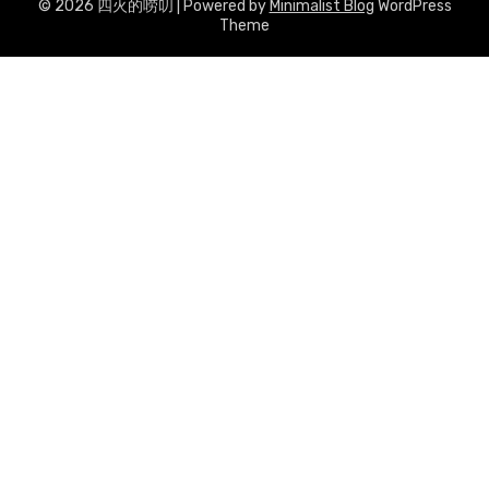
© 2026 四火的唠叨
| Powered by
Minimalist Blog
WordPress
Theme