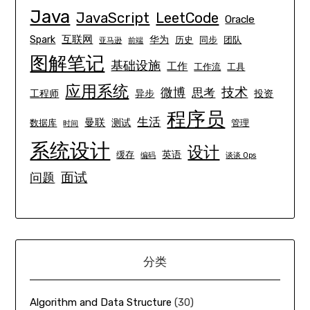
Java
JavaScript
LeetCode
Oracle
互联网
Spark
华为
历史
同步
团队
亚马逊
前端
图解笔记
基础设施
工作
工作流
工具
应用系统
技术
微博
思考
工程师
异步
投资
程序员
生活
曼联
测试
数据库
管理
时间
系统设计
设计
英语
缓存
编码
谈谈 Ops
面试
问题
分类
Algorithm and Data Structure
(30)