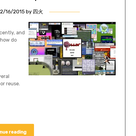
2/16/2015
by
四火
cently, and
d how do
eral
or reuse.
nue reading