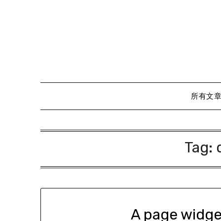
Skip
to
content
所有文
Tag:
A page widge