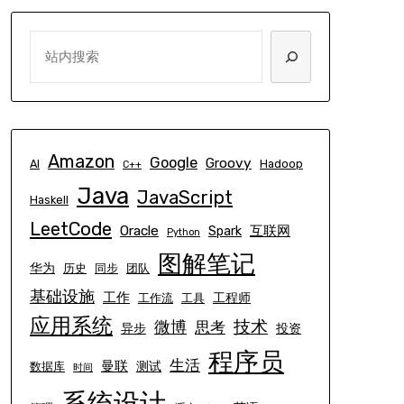
SEARCH
Amazon
Google
Groovy
AI
Hadoop
C++
Java
JavaScript
Haskell
LeetCode
Oracle
互联网
Spark
Python
图解笔记
华为
历史
同步
团队
基础设施
工作
工程师
工作流
工具
应用系统
技术
微博
思考
异步
投资
程序员
生活
曼联
测试
数据库
时间
系统设计