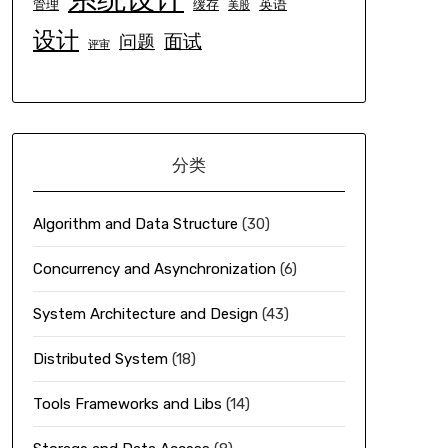
英语
管理
缓存
美股
设计
面试
问题
评审
分类
Algorithm and Data Structure
(30)
Concurrency and Asynchronization
(6)
System Architecture and Design
(43)
Distributed System
(18)
Tools Frameworks and Libs
(14)