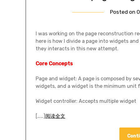
Posted on
0
I was working on the page reconstruction re
here is how I divide a page into widgets an
they interacts in this new attempt.
Core Concepts
Page and widget: A page is composed by sev
widgets, and a widget is the minimum unit f
Widget controller: Accepts multiple widget
[……]
阅读全文
Conti