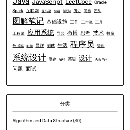
Java
JavaScript
LeetCode
Oracle
互联网
Spark
华为
历史
同步
团队
亚马逊
前端
图解笔记
基础设施
工作
工作流
工具
应用系统
技术
微博
思考
工程师
异步
投资
程序员
生活
曼联
测试
数据库
管理
时间
系统设计
设计
英语
缓存
编码
谈谈 Ops
面试
问题
分类
Algorithm and Data Structure
(30)