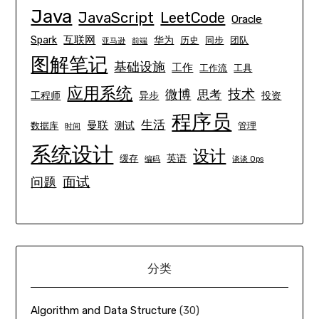
Java
JavaScript
LeetCode
Oracle
互联网
Spark
华为
历史
同步
团队
亚马逊
前端
图解笔记
基础设施
工作
工作流
工具
应用系统
技术
微博
思考
工程师
异步
投资
程序员
生活
曼联
测试
数据库
管理
时间
系统设计
设计
英语
缓存
编码
谈谈 Ops
面试
问题
分类
Algorithm and Data Structure
(30)