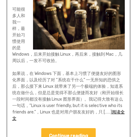
可能很
多人和
我一
样，最
开始习
惯使用
的是
Windows，后来开始接触 Linux，再后来，接触到 Mac，几
周以后，一发不可收拾。
如果说，在 Windows 下面，基本上习惯了便捷友好的图形
化界面，以及经历了对 “系统在干什么” 一无所知的恐惧之
后，那么接下来 Linux 就带来了另一个极端的体验，知道系
统在做什么，但是总是觉得不那么便捷而友好（刚开始很长
一段时间都没有接触 Linux 图形界面）。我记得大致有这么
一句话，“Linux is user friendly, but it is selective who its
friends are.”，Linux 也是对用户朋友友好的，只 [……]
阅读全
文
Continue reading