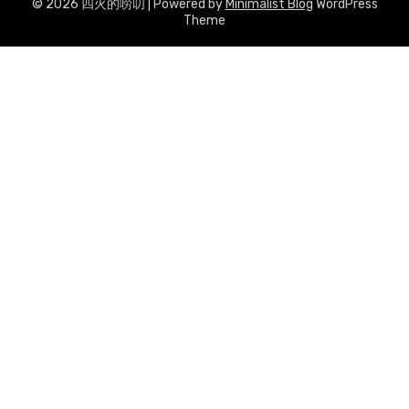
© 2026 四火的唠叨
| Powered by
Minimalist Blog
WordPress
Theme