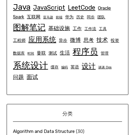
Java
JavaScript
LeetCode
Oracle
互联网
Spark
华为
历史
同步
团队
亚马逊
前端
图解笔记
基础设施
工作
工作流
工具
应用系统
技术
微博
思考
工程师
异步
投资
程序员
生活
曼联
测试
数据库
管理
时间
系统设计
设计
英语
缓存
编码
谈谈 Ops
面试
问题
分类
Algorithm and Data Structure
(30)