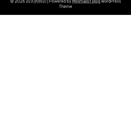
© 2026 四火的唠叨
| Powered by
Minimalist Blog
WordPress
Theme