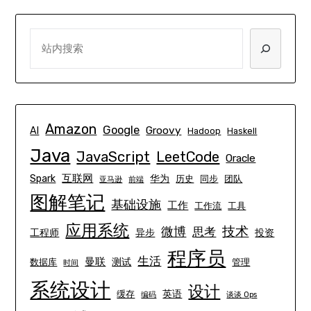
SEARCH
Amazon
Google
Groovy
AI
Hadoop
Haskell
Java
JavaScript
LeetCode
Oracle
互联网
Spark
华为
历史
同步
团队
亚马逊
前端
图解笔记
基础设施
工作
工作流
工具
应用系统
技术
微博
思考
工程师
异步
投资
程序员
生活
曼联
测试
数据库
管理
时间
系统设计
设计
英语
缓存
编码
谈谈 Ops