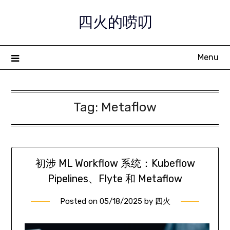
Skip
四火的唠叨
to
content
Menu
Tag:
Metaflow
初涉 ML Workflow 系统：Kubeflow
Pipelines、Flyte 和 Metaflow
Posted on
05/18/2025
by
四火