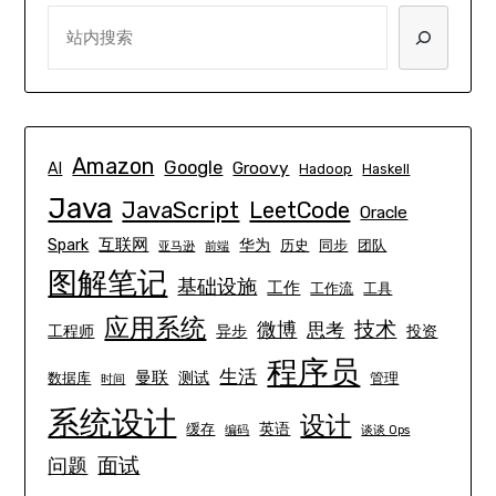
SEARCH
Amazon
Google
Groovy
AI
Hadoop
Haskell
Java
JavaScript
LeetCode
Oracle
互联网
Spark
华为
历史
同步
团队
亚马逊
前端
图解笔记
基础设施
工作
工作流
工具
应用系统
技术
微博
思考
工程师
异步
投资
程序员
生活
曼联
测试
数据库
管理
时间
系统设计
设计
英语
缓存
编码
谈谈 Ops
面试
问题